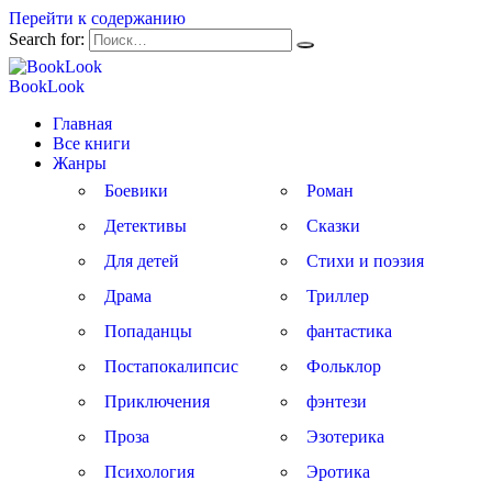
Перейти к содержанию
Search for:
BookLook
Главная
Все книги
Жанры
Боевики
Роман
Детективы
Сказки
Для детей
Стихи и поэзия
Драма
Триллер
Попаданцы
фантастика
Постапокалипсис
Фольклор
Приключения
фэнтези
Проза
Эзотерика
Психология
Эротика