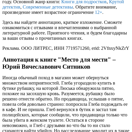
году. Основной жанр книги:
Книги для подростков
,
Крутой
детектив
,
Современные детективы
. Обратите внимание,
произведение имеет возрастное ограничение
12+
.
Здесь вы найдете аннотацию, краткое изложение. Сможете
ознакомиться с отзывами и впечатлениями о выбранной
литературной работе. Приятного чтения, и будем благодарны
за ваши отзывы о прочитанных книгах.
Реклама. ООО ЛИТРЕС, ИНН 7719571260, erid: 2VfnxyNkZrY
Аннотация к книге "Место для мести" –
Юрий Вячеславович Ситников
Иногда обычный поход в магазин может обернуться
множеством неприятностей. Глеба угораздило купить в
бутике рубашку, на которой Люська обнаружила пятно,
похожее на засохшую кровь. Разумеется, рубашку было
решено отнести обратно. Но продавщица, услышав о пятне,
повела себя довольно странно: попросила Глеба подождать ее
в кафе. И не пришла. Глеб вернулся в бутик и застал там
полицейских, которые сообщили, что продавщица только что
была убита в женском туалете. Остаться в стороне
невозможно, и Глеб с друзьями во что бы то ни стало
стараются найти убийцу. Но расследование заводит их в такие