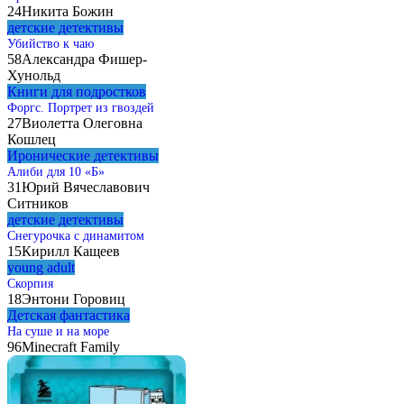
24
Никита Божин
детские детективы
Убийство к чаю
58
Александра Фишер-
Хунольд
Книги для подростков
Форгс. Портрет из гвоздей
27
Виолетта Олеговна
Кошлец
Иронические детективы
Алиби для 10 «Б»
31
Юрий Вячеславович
Ситников
детские детективы
Снегурочка с динамитом
15
Кирилл Кащеев
young adult
Скорпия
18
Энтони Горовиц
Детская фантастика
На суше и на море
96
Minecraft Family