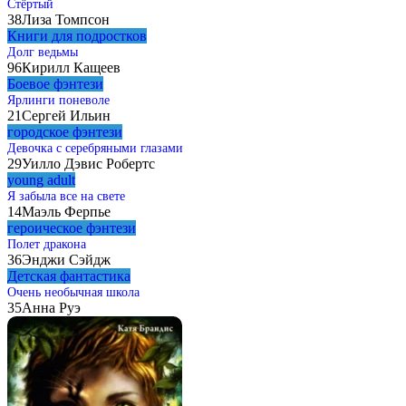
Стёртый
38
Лиза Томпсон
Книги для подростков
Долг ведьмы
96
Кирилл Кащеев
Боевое фэнтези
Ярлинги поневоле
21
Сергей Ильин
городское фэнтези
Девочка с серебряными глазами
29
Уилло Дэвис Робертс
young adult
Я забыла все на свете
14
Маэль Ферпье
героическое фэнтези
Полет дракона
36
Энджи Сэйдж
Детская фантастика
Очень необычная школа
35
Анна Руэ