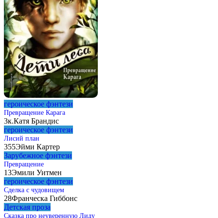
героическое фэнтези
Превращение Карага
3к.
Катя Брандис
героическое фэнтези
Лисий план
355
Эйми Картер
Зарубежное фэнтези
Превращение
13
Эмили Уитмен
героическое фэнтези
Сделка с чудовищем
28
Франческа Гиббонс
Детская проза
Сказка про неуверенную Лиду