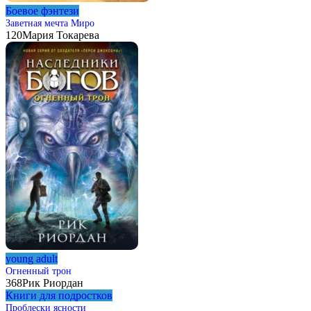
Боевое фэнтези
Заветная мечта Миро
120
Мария Токарева
young adult
Огненный трон
368
Рик Риордан
Книги для подростков
Проблески ясности