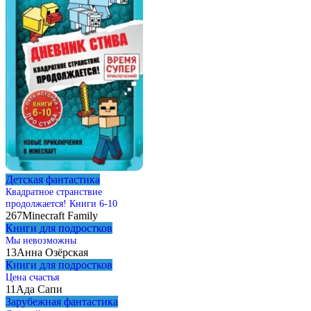
Детская фантастика
Квадратное странствие
продолжается! Книги 6-10
267
Minecraft Family
Книги для подростков
Мы невозможны
13
Анна Озёрская
Книги для подростков
Цена счастья
11
Ада Сапи
Зарубежная фантастика