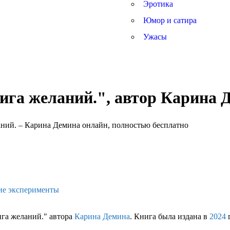
Эротика
Юмор и сатира
Ужасы
нига желаний.", автор Карина 
ие эксперименты
ига желаний." автора
Карина Демина
. Книга была издана в
2024
г