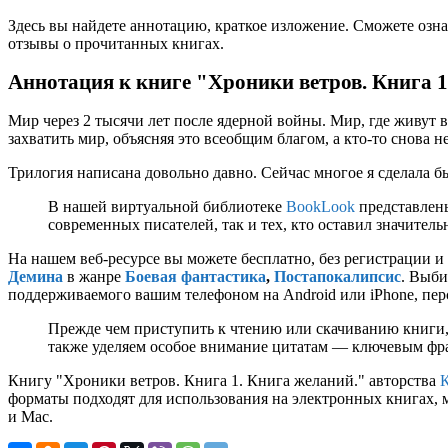
Здесь вы найдете аннотацию, краткое изложение. Сможете озна
отзывы о прочитанных книгах.
Аннотация к книге "Хроники ветров. Книга 
Мир через 2 тысячи лет после ядерной войны. Мир, где живут ва
захватить мир, объясняя это всеобщим благом, а кто-то снова не
Трилогия написана довольно давно. Сейчас многое я сделала бы
В нашей виртуальной библиотеке
BookLook
представлены
современных писателей, так и тех, кто оставил значител
На нашем веб-ресурсе вы можете бесплатно, без регистрации и
Демина
в жанре
Боевая фантастика
,
Постапокалипсис
. Выби
поддерживаемого вашим телефоном на Android или iPhone, перс
Прежде чем приступить к чтению или скачиванию книги,
также уделяем особое внимание цитатам — ключевым фраз
Книгу "Хроники ветров. Книга 1. Книга желаний." авторства
форматы подходят для использования на электронных книгах, 
и Mac.