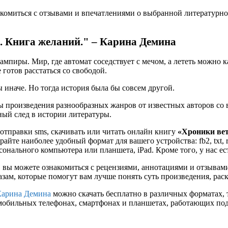
комиться с отзывами и впечатлениями о выбранной литературной
1. Книга желаний." – Карина Демина
мпиры. Мир, где автомат соседствует с мечом, а лететь можно как
 готов расстаться со свободой.
 иначе. Но тогда история была бы совсем другой.
 произведения разнообразных жанров от известных авторов со в
ьный след в истории литературы.
 отправки sms, скачивать или читать онлайн книгу
«Хроники вет
райте наиболее удобный формат для вашего устройства: fb2, txt, 
онального компьютера или планшета, iPad. Кроме того, у нас е
 вы можете ознакомиться с рецензиями, аннотациями и отзывам
ам, которые помогут вам лучше понять суть произведения, рас
Карина Демина
можно скачать бесплатно в различных форматах, так
мобильных телефонах, смартфонах и планшетах, работающих под 