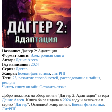
Название:
Даггер 2: Адаптация
Формат книги:
Электронная книга
Автор:
Денис Агеев
Год написания:
2024
Серия:
Даггер
Жанры:
Боевая фантастика
,
ЛитРПГ
Теги:
25
,
развитие способностей
,
расследование и тайны
,
реалрпг
Читать книгу онлайн
Оставить отзыв
Добро пожалась на обзор книги "Даггер 2: Адаптация" автора
Денис Агеев
. Книга была издана в
2024
году и включена в
серию "
Даггер
". Основной жанр книги:
Боевая фантастика
,
ЛитРПГ
. .