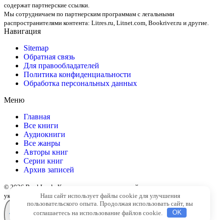
содержат партнерские ссылки.
Мы сотрудничаем по партнерским программам с легальными
распространителями контента:
Litres.ru, Litnet.com, Bookriver.ru
и другие.
Навигация
Sitemap
Обратная связь
Для правообладателей
Политика конфиденциальности
Обработка персональных данных
Меню
Главная
Все книги
Аудиокниги
Все жанры
Авторы книг
Серии книг
Архив записей
© 2026 BookLook. Копирование материалов сайта разрешено только с
Наш сайт использует файлы cookie для улучшения
указанием активной ссылки на источник
пользовательского опыта. Продолжая использовать сайт, вы
соглашаетесь на использование файлов cookie.
OK