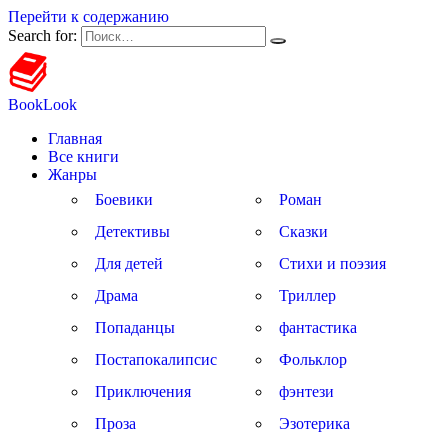
Перейти к содержанию
Search for:
BookLook
Главная
Все книги
Жанры
Боевики
Роман
Детективы
Сказки
Для детей
Стихи и поэзия
Драма
Триллер
Попаданцы
фантастика
Постапокалипсис
Фольклор
Приключения
фэнтези
Проза
Эзотерика