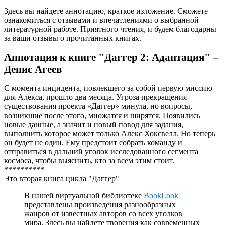
Здесь вы найдете аннотацию, краткое изложение. Сможете
ознакомиться с отзывами и впечатлениями о выбранной
литературной работе. Приятного чтения, и будем благодарны
за ваши отзывы о прочитанных книгах.
Аннотация к книге "Даггер 2: Адаптация" –
Денис Агеев
С момента инцидента, повлекшего за собой первую миссию
для Алекса, прошло два месяца. Угроза прекращения
существования проекта «Даггер» минула, но вопросы,
возникшие после этого, множатся и ширятся. Появились
новые данные, а значит и новый повод для задания,
выполнить которое может только Алекс Хоксвелл. Но теперь
он будет не один. Ему предстоит собрать команду и
отправиться в дальний уголок исследованного сегмента
космоса, чтобы выяснить, кто за всем этим стоит.
**********
Это вторая книга цикла "Даггер"
В нашей виртуальной библиотеке
BookLook
представлены произведения разнообразных
жанров от известных авторов со всех уголков
мира. Здесь вы найдете творения как современных