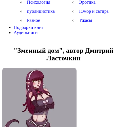
Психология
Эротика
публицистика
Юмор и сатира
Разное
Ужасы
Подборки книг
Аудиокниги
"Змеиный дом", автор Дмитрий
Ласточкин