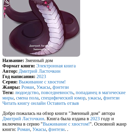
Название:
Змеиный дом
Формат книги:
Электронная книга
Автор:
Дмитрий Ласточкин
Год написания:
2023
Серия:
Выживание с хвостом!
Жанры:
Роман
,
Ужасы
,
фэнтези
Теги:
людоедство
,
повседневность
,
попаданец в магические
миры
,
смена пола
,
специфический юмор
,
ужасы
,
фэнтези
Читать книгу онлайн
Оставить отзыв
Добро пожалась на обзор книги "Змеиный дом" автора
Дмитрий Ласточкин
. Книга была издана в
2023
году и
включена в серию "
Выживание с хвостом!
". Основной жанр
книги:
Роман
,
Ужасы
,
фэнтези
. .