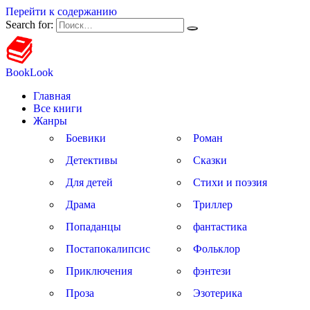
Перейти к содержанию
Search for:
BookLook
Главная
Все книги
Жанры
Боевики
Роман
Детективы
Сказки
Для детей
Стихи и поэзия
Драма
Триллер
Попаданцы
фантастика
Постапокалипсис
Фольклор
Приключения
фэнтези
Проза
Эзотерика