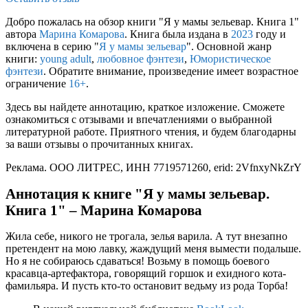
Добро пожалась на обзор книги "Я у мамы зельевар. Книга 1"
автора
Марина Комарова
. Книга была издана в
2023
году и
включена в серию "
Я у мамы зельевар
". Основной жанр
книги:
young adult
,
любовное фэнтези
,
Юмористическое
фэнтези
. Обратите внимание, произведение имеет возрастное
ограничение
16+
.
Здесь вы найдете аннотацию, краткое изложение. Сможете
ознакомиться с отзывами и впечатлениями о выбранной
литературной работе. Приятного чтения, и будем благодарны
за ваши отзывы о прочитанных книгах.
Реклама. ООО ЛИТРЕС, ИНН 7719571260, erid: 2VfnxyNkZrY
Аннотация к книге "Я у мамы зельевар.
Книга 1" – Марина Комарова
Жила себе, никого не трогала, зелья варила. А тут внезапно
претендент на мою лавку, жаждущий меня вымести подальше.
Но я не собираюсь сдаваться! Возьму в помощь боевого
красавца-артефактора, говорящий горшок и ехидного кота-
фамильяра. И пусть кто-то остановит ведьму из рода Торба!