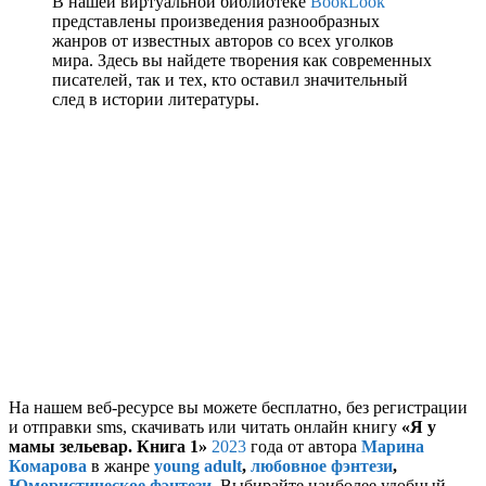
В нашей виртуальной библиотеке
BookLook
представлены произведения разнообразных
жанров от известных авторов со всех уголков
мира. Здесь вы найдете творения как современных
писателей, так и тех, кто оставил значительный
след в истории литературы.
На нашем веб-ресурсе вы можете бесплатно, без регистрации
и отправки sms, скачивать или читать онлайн книгу
«Я у
мамы зельевар. Книга 1»
2023
года от автора
Марина
Комарова
в жанре
young adult
,
любовное фэнтези
,
Юмористическое фэнтези
. Выбирайте наиболее удобный