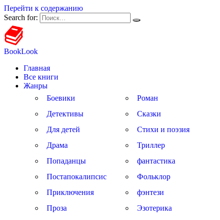
Перейти к содержанию
Search for:
BookLook
Главная
Все книги
Жанры
Боевики
Роман
Детективы
Сказки
Для детей
Стихи и поэзия
Драма
Триллер
Попаданцы
фантастика
Постапокалипсис
Фольклор
Приключения
фэнтези
Проза
Эзотерика