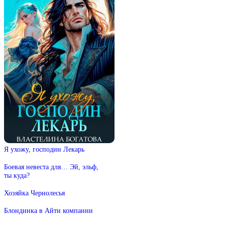
Я ухожу, господин Лекарь
Боевая невеста для… Эй, эльф,
ты куда?
Хозяйка Чернолесья
Блондинка в Айти компании