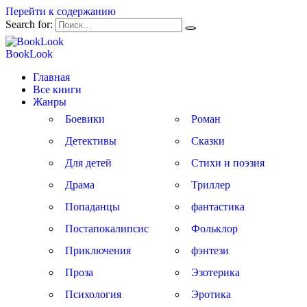
Перейти к содержанию
Search for:
BookLook
Главная
Все книги
Жанры
Боевики
Роман
Детективы
Сказки
Для детей
Стихи и поэзия
Драма
Триллер
Попаданцы
фантастика
Постапокалипсис
Фольклор
Приключения
фэнтези
Проза
Эзотерика
Психология
Эротика