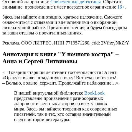
Основной жанр книги:
Современные детективы
. Обратите
внимание, произведение имеет возрастное ограничение
16+
.
Здесь вы найдете аннотацию, краткое изложение. Сможете
ознакомиться с отзывами и впечатлениями о выбранной
литературной работе. Приятного чтения, и будем благодарны
за ваши отзывы о прочитанных книгах.
Реклама. ООО ЛИТРЕС, ИНН 7719571260, erid: 2VfnxyNkZrY
Аннотация к книге "У ночного костра" –
Анна и Сергей Литвиновы
«– Товарищ старший лейтенант госбезопасности! Агент
«Оракул» вышел в заданную точку! Встреча состоялась!
– Вольно, вольно, сержант. Продолжайте наблюдение…»
В нашей виртуальной библиотеке
BookLook
представлены произведения разнообразных
жанров от известных авторов со всех уголков
мира. Здесь вы найдете творения как современных
писателей, так и тех, кто оставил значительный
след в истории литературы.