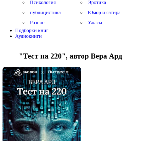
Психология
Эротика
публицистика
Юмор и сатира
Разное
Ужасы
Подборки книг
Аудиокниги
"Тест на 220", автор Вера Ард