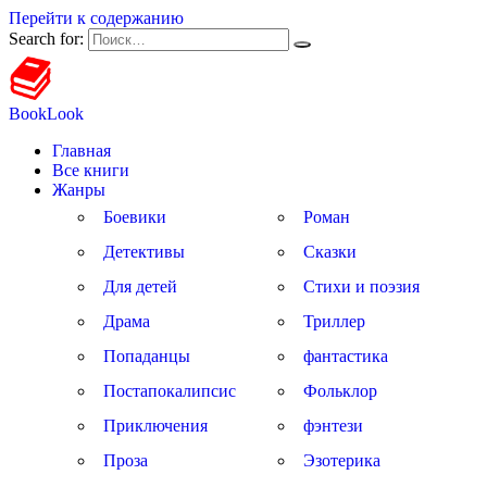
Перейти к содержанию
Search for:
BookLook
Главная
Все книги
Жанры
Боевики
Роман
Детективы
Сказки
Для детей
Стихи и поэзия
Драма
Триллер
Попаданцы
фантастика
Постапокалипсис
Фольклор
Приключения
фэнтези
Проза
Эзотерика