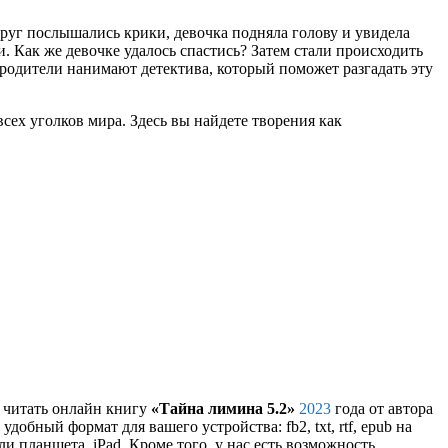
руг послышались крики, девочка подняла голову и увидела
и. Как же девочке удалось спастись? Затем стали происходить
 родители нанимают детектива, который поможет разгадать эту
сех уголков мира. Здесь вы найдете творения как
и читать онлайн книгу
«Тайна лимина 5.2»
2023
года от автора
удобный формат для вашего устройства: fb2, txt, rtf, epub на
 планшета, iPad. Кроме того, у нас есть возможность