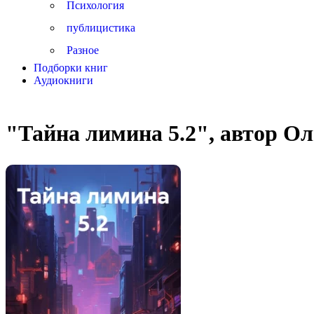
Психология
публицистика
Разное
Подборки книг
Аудиокниги
"Тайна лимина 5.2", автор О