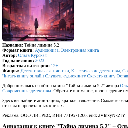
Название:
Тайна лимина 5.2
Формат книги:
Аудиокнига
,
Электронная книга
Автор:
Ольга Курская
Год написания:
2023
Возрастная категория:
12+
Жанры:
Детективная фантастика
,
Классические детективы
,
Со
Читать книгу онлайн
Слушать аудиокнигу
Скачать книгу
Остав
Добро пожалась на обзор книги "Тайна лимина 5.2" автора
Оль
Современные детективы
. Обратите внимание, произведение и
Здесь вы найдете аннотацию, краткое изложение. Сможете озна
отзывы о прочитанных книгах.
Реклама. ООО ЛИТРЕС, ИНН 7719571260, erid: 2VfnxyNkZrY
Аннотация к книге "Тайна лимина 5.2" – Ол