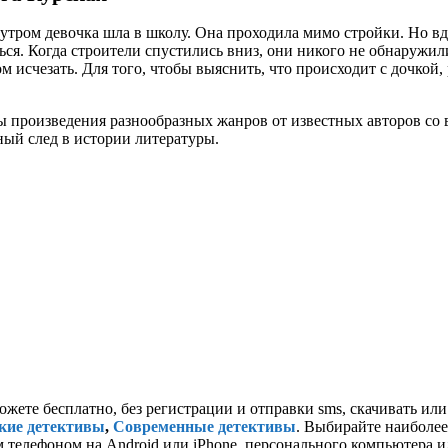
тром девочка шла в школу. Она проходила мимо стройки. Но вд
ься. Когда строители спустились вниз, они никого не обнаружил
 исчезать. Для того, чтобы выяснить, что происходит с дочкой,
 произведения разнообразных жанров от известных авторов со в
ьный след в истории литературы.
ожете бесплатно, без регистрации и отправки sms, скачивать ил
кие детективы
,
Современные детективы
. Выбирайте наиболее 
телефоном на Android или iPhone, персонального компьютера или