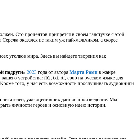
лжен. Сто процентов припрется в своем галстучке с этой
т Сережа оказался не таким уж пай-мальчиком, а скорее
сех уголков мира. Здесь вы найдете творения как
й подруги»
2023
года от автора
Марта Роми
в жанре
шего устройства: fb2, txt, rtf, epub на русском языке для
Кроме того, у нас есть возможность прослушивать аудиокниги
и читателей, уже оценивших данное произведение. Мы
крыть личности героев и основную идею истории.