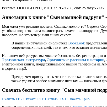
Реклама. ООО ЛИТРЕС, ИНН 7719571260, erid: 2VfnxyNkZrY
Аннотация к книге "Сын маминой подруги" 
Моя мама уже реально достала. Сколько можно-то? Сережа-Сер
улыбкой под названием «я-мистер-сын-маминой-подруги». Думали
наоборот. Но это теперь наш с ним секрет.
В нашей виртуальной библиотеке
BookLook
представлены
современных писателей, так и тех, кто оставил значител
На нашем веб-ресурсе вы можете бесплатно, без регистрации и
Эротическая литература
,
Эротические рассказы и истории
,
электронной книги, поддерживаемого вашим телефоном на Andro
в формате mp3.
Прежде чем приступить к чтению или скачиванию книги,
также уделяем особое внимание цитатам — ключевым фраз
Скачать бесплатно книгу "Сын маминой под
Скачать FB2
Скачать RTF
Скачать TXT
Скачать Epub