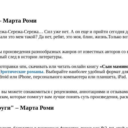
– Марта Роми
ежа-Сережа-Сережа… Сил уже нет. А он еще и прийти сегодня до
 это мем такой? Да нет, ребят, это моя, блин, жизнь.Только во
 произведения разнообразных жанров от известных авторов со в
ьный след в истории литературы.
 отправки sms, скачивать или читать онлайн книгу
«Сын мамино
Эротические романы
. Выбирайте наиболее удобный формат для ва
id или iPhone, персонального компьютера или планшета, iPad. 
 вы можете ознакомиться с рецензиями, аннотациями и отзывам
ам, которые помогут вам лучше понять суть произведения, рас
руги" – Марта Роми