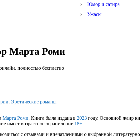
Юмор и сатира
Ужасы
ор Марта Роми
ории
,
Эротические романы
ра
Марта Роми
. Книга была издана в
2023
году. Основной жанр к
ние имеет возрастное ограничение
18+
.
комиться с отзывами и впечатлениями о выбранной литературной