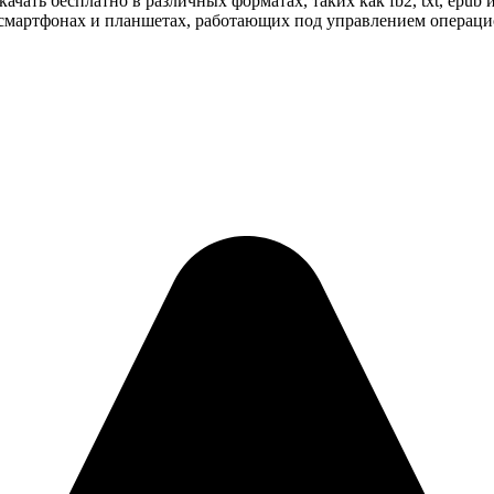
ачать бесплатно в различных форматах, таких как fb2, txt, epub 
смартфонах и планшетах, работающих под управлением операционн