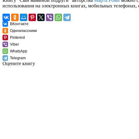
Книгу "Сын маминой подруги" авторства
Марта Роми
можно ск
использования на электронных книгах, мобильных телефонах, 
ВКонтакте
Одноклассники
Pinterest
Viber
WhatsApp
Telegram
Оцените книгу