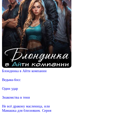
Блондинка в Айти компании
Ведьма-босс
Один удар
Знакомства в тени
Не всё дракону масленица, или
Мамашка для близняшек. Серия