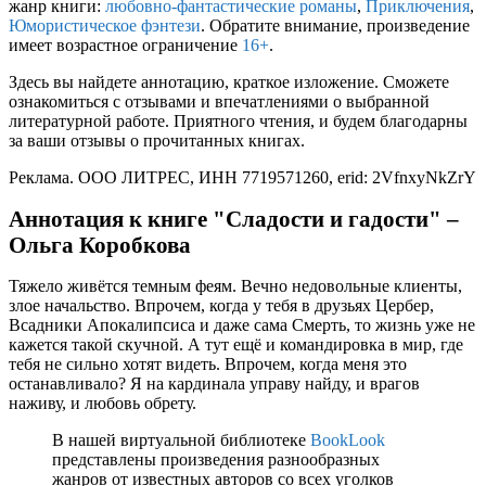
жанр книги:
любовно-фантастические романы
,
Приключения
,
Юмористическое фэнтези
. Обратите внимание, произведение
имеет возрастное ограничение
16+
.
Здесь вы найдете аннотацию, краткое изложение. Сможете
ознакомиться с отзывами и впечатлениями о выбранной
литературной работе. Приятного чтения, и будем благодарны
за ваши отзывы о прочитанных книгах.
Реклама. ООО ЛИТРЕС, ИНН 7719571260, erid: 2VfnxyNkZrY
Аннотация к книге "Сладости и гадости" –
Ольга Коробкова
Тяжело живётся темным феям. Вечно недовольные клиенты,
злое начальство. Впрочем, когда у тебя в друзьях Цербер,
Всадники Апокалипсиса и даже сама Смерть, то жизнь уже не
кажется такой скучной. А тут ещё и командировка в мир, где
тебя не сильно хотят видеть. Впрочем, когда меня это
останавливало? Я на кардинала управу найду, и врагов
наживу, и любовь обрету.
В нашей виртуальной библиотеке
BookLook
представлены произведения разнообразных
жанров от известных авторов со всех уголков