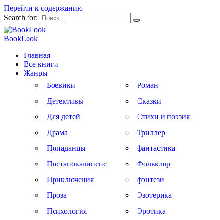
Перейти к содержанию
Search for:
BookLook
Главная
Все книги
Жанры
Боевики
Роман
Детективы
Сказки
Для детей
Стихи и поэзия
Драма
Триллер
Попаданцы
фантастика
Постапокалипсис
Фольклор
Приключения
фэнтези
Проза
Эзотерика
Психология
Эротика