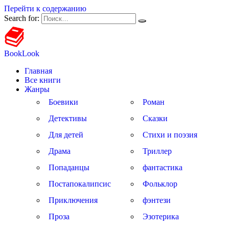
Перейти к содержанию
Search for:
BookLook
Главная
Все книги
Жанры
Боевики
Роман
Детективы
Сказки
Для детей
Стихи и поэзия
Драма
Триллер
Попаданцы
фантастика
Постапокалипсис
Фольклор
Приключения
фэнтези
Проза
Эзотерика