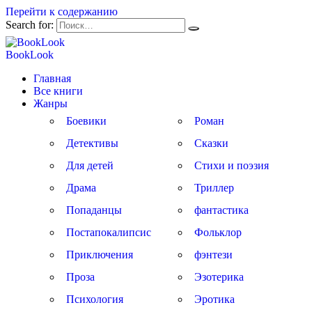
Перейти к содержанию
Search for:
BookLook
Главная
Все книги
Жанры
Боевики
Роман
Детективы
Сказки
Для детей
Стихи и поэзия
Драма
Триллер
Попаданцы
фантастика
Постапокалипсис
Фольклор
Приключения
фэнтези
Проза
Эзотерика
Психология
Эротика