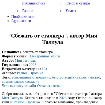
публицистика
Юмор и сатира
Разное
Ужасы
Подборки книг
Аудиокниги
"Сбежать от сталкера", автор Мия
Таллула
Название:
Сбежать от сталкера
Формат книги:
Электронная книга
Автор:
Мия Таллула
Год написания:
2023
Возрастная категория:
18+
Жанры:
Разное
,
Эротика
Теги:
абьюзивные отношения
,
быстро вспыхнувшее чувство
,
сомнительное согласие
Читать книгу онлайн
Оставить отзыв
Добро пожалась на обзор книги "Сбежать от сталкера" автора
Мия Таллула
. Книга была издана в
2023
году. Основной жанр
книги:
Разное
,
Эротика
. Обратите внимание, произведение