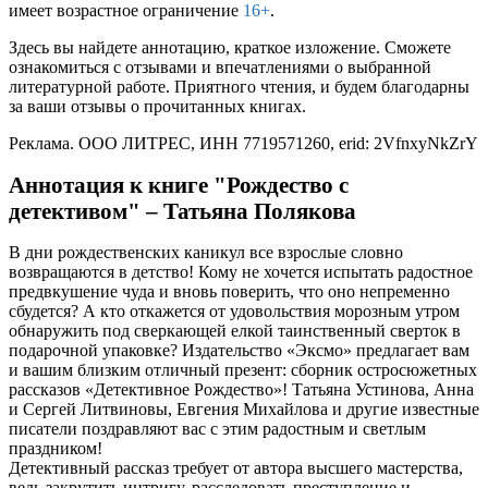
имеет возрастное ограничение
16+
.
Здесь вы найдете аннотацию, краткое изложение. Сможете
ознакомиться с отзывами и впечатлениями о выбранной
литературной работе. Приятного чтения, и будем благодарны
за ваши отзывы о прочитанных книгах.
Реклама. ООО ЛИТРЕС, ИНН 7719571260, erid: 2VfnxyNkZrY
Аннотация к книге "Рождество с
детективом" – Татьяна Полякова
В дни рождественских каникул все взрослые словно
возвращаются в детство! Кому не хочется испытать радостное
предвкушение чуда и вновь поверить, что оно непременно
сбудется? А кто откажется от удовольствия морозным утром
обнаружить под сверкающей елкой таинственный сверток в
подарочной упаковке? Издательство «Эксмо» предлагает вам
и вашим близким отличный презент: сборник остросюжетных
рассказов «Детективное Рождество»! Татьяна Устинова, Анна
и Сергей Литвиновы, Евгения Михайлова и другие известные
писатели поздравляют вас с этим радостным и светлым
праздником!
Детективный рассказ требует от автора высшего мастерства,
ведь закрутить интригу, расследовать преступление и