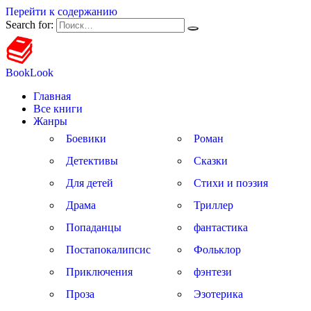
Перейти к содержанию
Search for:
BookLook
Главная
Все книги
Жанры
Боевики
Роман
Детективы
Сказки
Для детей
Стихи и поэзия
Драма
Триллер
Попаданцы
фантастика
Постапокалипсис
Фольклор
Приключения
фэнтези
Проза
Эзотерика