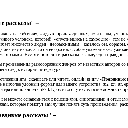
е рассказы" –
ваны на событиях, когда-то происходивших, но и на выдуманны
чивого человека, который, «опустившись на самое дно», тем не 
гибает множество людей «необъяснимым», казалось бы, образом, с
а она ему надоела, то он ее бросил. Особое уважение заслужива
еют смысл. Все эти истории и рассказы разные, одни правдивые
 произведения разнообразных жанров от известных авторов со в
ьный след в истории литературы.
 отправки sms, скачивать или читать онлайн книгу
«Правдивые 
 наиболее удобный формат для вашего устройства: fb2, txt, rtf,
тера или планшета, iPad. Кроме того, у нас есть возможность п
 вы можете ознакомиться с рецензиями, аннотациями и отзывам
ам, которые помогут вам лучше понять суть произведения, рас
авдивые рассказы" –