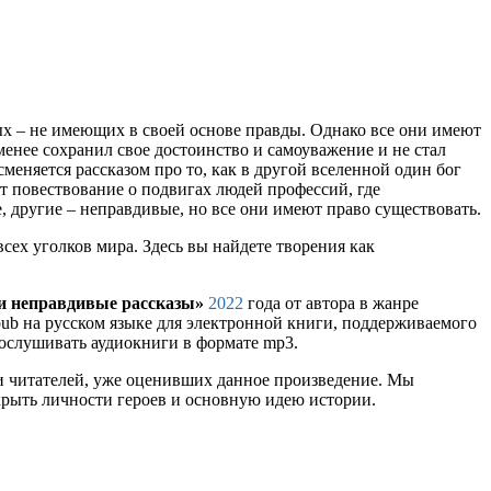
х – не имеющих в своей основе правды. Однако все они имеют
менее сохранил свое достоинство и самоуважение и не стал
меняется рассказом про то, как в другой вселенной один бог
ет повествование о подвигах людей профессий, где
, другие – неправдивые, но все они имеют право существовать.
сех уголков мира. Здесь вы найдете творения как
и неправдивые рассказы»
2022
года от автора
в жанре
 epub на русском языке для электронной книги, поддерживаемого
рослушивать аудиокниги в формате mp3.
и читателей, уже оценивших данное произведение. Мы
крыть личности героев и основную идею истории.