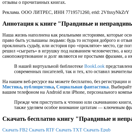
отзывы о прочитанных книгах.
Реклама. ООО ЛИТРЕС, ИНН 7719571260, erid: 2VfnxyNkZrY
Аннотация к книге "Правдивые и неправдивы
Наша жизнь наполнена как реальными историями, которые осно
право быть услышаны людьми: будь то история доброго и отзыв
проклинать судьбу, или история про «проклятое» место, где по
решил «сыграть» в игрушку под названием человечество, а когд
самопожертвование и долг являются не простыми фразами, а им
В нашей виртуальной библиотеке
BookLook
представлены
современных писателей, так и тех, кто оставил значител
На нашем веб-ресурсе вы можете бесплатно, без регистрации и
Мистика
,
публицистика
,
Социальная фантастика
. Выбирайте
вашим телефоном на Android или iPhone, персонального компью
Прежде чем приступить к чтению или скачиванию книги,
также уделяем особое внимание цитатам — ключевым фраз
Скачать бесплатно книгу "Правдивые и непр
Скачать FB2
Скачать RTF
Скачать TXT
Скачать Epub