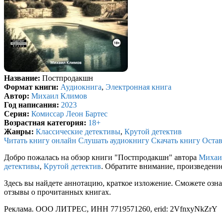
Название:
Постпродакшн
Формат книги:
Аудиокнига
,
Электронная книга
Автор:
Михаил Климов
Год написания:
2023
Серия:
Комиссар Леон Бартес
Возрастная категория:
18+
Жанры:
Классические детективы
,
Крутой детектив
Читать книгу онлайн
Слушать аудиокнигу
Скачать книгу
Остав
Добро пожалась на обзор книги "Постпродакшн" автора
Михаи
детективы
,
Крутой детектив
. Обратите внимание, произведени
Здесь вы найдете аннотацию, краткое изложение. Сможете озна
отзывы о прочитанных книгах.
Реклама. ООО ЛИТРЕС, ИНН 7719571260, erid: 2VfnxyNkZrY