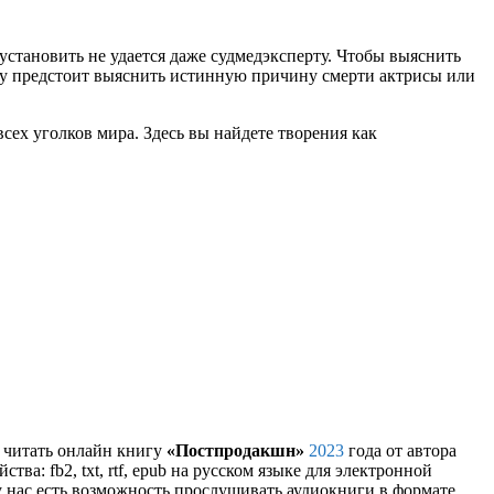
установить не удается даже судмедэксперту. Чтобы выяснить
 Ему предстоит выяснить истинную причину смерти актрисы или
сех уголков мира. Здесь вы найдете творения как
и читать онлайн книгу
«Постпродакшн»
2023
года от автора
ва: fb2, txt, rtf, epub на русском языке для электронной
у нас есть возможность прослушивать аудиокниги в формате