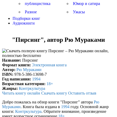
публицистика
Юмор и сатира
Разное
Ужасы
Подборки книг
Аудиокниги
"Пирсинг", автор Рю Мураками
Название:
Пирсинг
Формат книги:
Электронная книга
Автор:
Рю Мураками
ISBN:
978-5-386-13698-7
Год написания:
1994
Возрастная категория:
18+
Жанры:
Контркультура
Читать книгу онлайн
Скачать книгу
Оставить отзыв
Добро пожалась на обзор книги "Пирсинг" автора
Рю
Мураками
. Книга была издана в
1994
году. Основной жанр
книги:
Контркультура
. Обратите внимание, произведение
имеет возрастное ограничение
18+
.