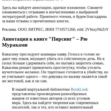
Здесь вы найдете аннотацию, краткое изложение. Сможете
ознакомиться с отзывами и впечатлениями о выбранной
литературной работе. Приятного чтения, и будем благодарны
за ваши отзывы о прочитанных книгах.
Реклама. ООО ЛИТРЕС, ИНН 7719571260, erid: 2VfnxyNkZrY
Аннотация к книге "Пирсинг" – Рю
Мураками
Кавасиму преследуют кошмары наяву. Голоса в голове не
дают ему покоя, внушают убить его собственную дочь. Не в
силах больше сдерживать себя, но пытаясь защитить семью,
Кавасима решает прикончить проститутку, чтобы утолить
мучительное желание. Он тщательно готовится к убийству, но
не учитывает одного – что девушка по вызову окажется такой
же жестокой, как и он сам.
В нашей виртуальной библиотеке
BookLook
представлены произведения разнообразных
жанров от известных авторов со всех уголков
мира. Здесь вы найдете творения как современных
писателей, так и тех, кто оставил значительный