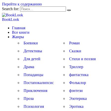
Перейти к содержанию
Search for:
BookLook
Главная
Все книги
Жанры
Боевики
Роман
Детективы
Сказки
Для детей
Стихи и поэзия
Драма
Триллер
Попаданцы
фантастика
Постапокалипсис
Фольклор
Приключения
фэнтези
Проза
Эзотерика
Психология
Эротика