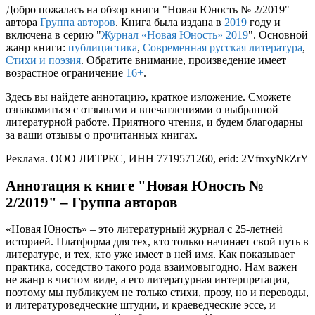
Добро пожалась на обзор книги "Новая Юность № 2/2019"
автора
Группа авторов
. Книга была издана в
2019
году и
включена в серию "
Журнал «Новая Юность» 2019
". Основной
жанр книги:
публицистика
,
Современная русская литература
,
Стихи и поэзия
. Обратите внимание, произведение имеет
возрастное ограничение
16+
.
Здесь вы найдете аннотацию, краткое изложение. Сможете
ознакомиться с отзывами и впечатлениями о выбранной
литературной работе. Приятного чтения, и будем благодарны
за ваши отзывы о прочитанных книгах.
Реклама. ООО ЛИТРЕС, ИНН 7719571260, erid: 2VfnxyNkZrY
Аннотация к книге "Новая Юность №
2/2019" – Группа авторов
«Новая Юность» – это литературный журнал с 25-летней
историей. Платформа для тех, кто только начинает свой путь в
литературе, и тех, кто уже имеет в ней имя. Как показывает
практика, соседство такого рода взаимовыгодно. Нам важен
не жанр в чистом виде, а его литературная интерпретация,
поэтому мы публикуем не только стихи, прозу, но и переводы,
и литературоведческие штудии, и краеведческие эссе, и