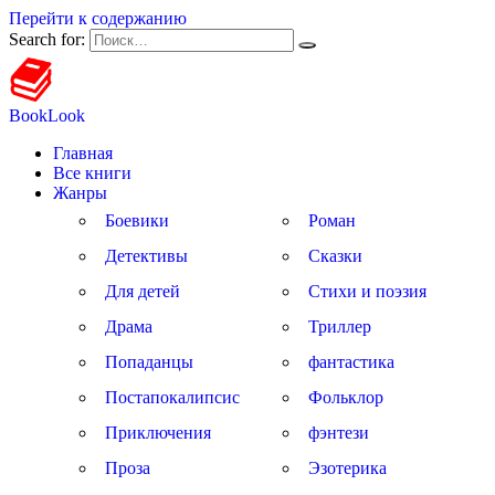
Перейти к содержанию
Search for:
BookLook
Главная
Все книги
Жанры
Боевики
Роман
Детективы
Сказки
Для детей
Стихи и поэзия
Драма
Триллер
Попаданцы
фантастика
Постапокалипсис
Фольклор
Приключения
фэнтези
Проза
Эзотерика