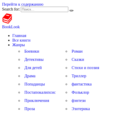
Перейти к содержанию
Search for:
BookLook
Главная
Все книги
Жанры
Боевики
Роман
Детективы
Сказки
Для детей
Стихи и поэзия
Драма
Триллер
Попаданцы
фантастика
Постапокалипсис
Фольклор
Приключения
фэнтези
Проза
Эзотерика