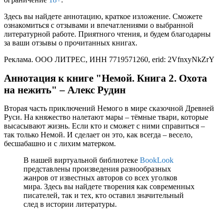
Здесь вы найдете аннотацию, краткое изложение. Сможете
ознакомиться с отзывами и впечатлениями о выбранной
литературной работе. Приятного чтения, и будем благодарны
за ваши отзывы о прочитанных книгах.
Реклама. ООО ЛИТРЕС, ИНН 7719571260, erid: 2VfnxyNkZrY
Аннотация к книге "Немой. Книга 2. Охота
на нежить" – Алекс Рудин
Вторая часть приключений Немого в мире сказочной Древней
Руси. На княжество налетают мары – тёмные твари, которые
высасывают жизнь. Если кто и сможет с ними справиться –
так только Немой. И сделает он это, как всегда – весело,
бесшабашно и с лихим матерком.
В нашей виртуальной библиотеке
BookLook
представлены произведения разнообразных
жанров от известных авторов со всех уголков
мира. Здесь вы найдете творения как современных
писателей, так и тех, кто оставил значительный
след в истории литературы.