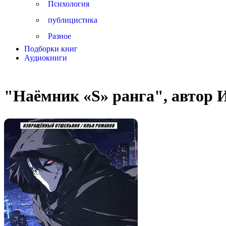
Психология
публицистика
Разное
Подборки книг
Аудиокниги
"Наёмник «S» ранга", автор