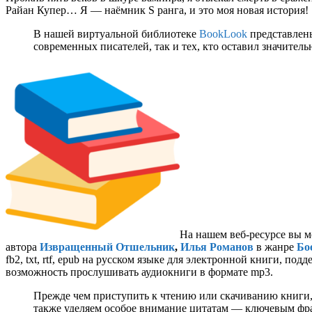
Райан Купер… Я — наёмник S ранга, и это моя новая история!
В нашей виртуальной библиотеке
BookLook
представлены
современных писателей, так и тех, кто оставил значител
На нашем веб-ресурсе вы м
автора
Извращенный Отшельник
,
Илья Романов
в жанре
Бо
fb2, txt, rtf, epub на русском языке для электронной книги, п
возможность прослушивать аудиокниги в формате mp3.
Прежде чем приступить к чтению или скачиванию книги,
также уделяем особое внимание цитатам — ключевым фраз