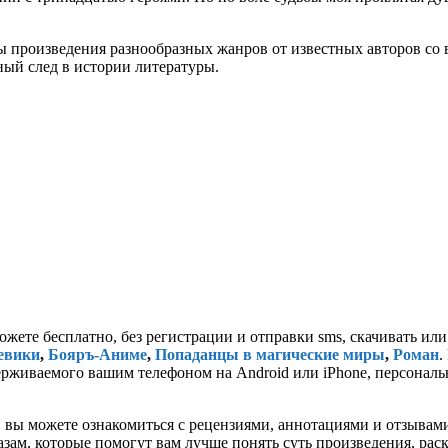
 произведения разнообразных жанров от известных авторов со в
ьный след в истории литературы.
ожете бесплатно, без регистрации и отправки sms, скачивать ил
евики
,
Бояръ-Аниме
,
Попаданцы в магические миры
,
Роман
.
оддерживаемого вашим телефоном на Android или iPhone, персональ
 вы можете ознакомиться с рецензиями, аннотациями и отзывам
ам, которые помогут вам лучше понять суть произведения, рас