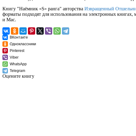
Книгу "Наёмник «S» ранга" авторства
Извращенный Отшельн
форматы подходят для использования на электронных книгах, 
и Mac.
ВКонтакте
Одноклассники
Pinterest
Viber
WhatsApp
Telegram
Оцените книгу