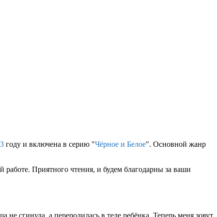
3
году и включена в серию "
Чёрное и Белое
". Основной жанр
 работе. Приятного чтения, и будем благодарны за ваши
 не сгинула, а переродилась в теле ребёнка. Теперь меня зовут