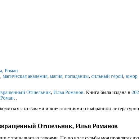
ы
,
Роман
ы
,
магическая академия
,
магия
,
попаданцы
,
сильный герой
,
юмор
звращенный Отшельник
,
Илья Романов
. Книга была издана в
202
,
Роман
. .
комиться с отзывами и впечатлениями о выбранной литературной
Извращенный Отшельник, Илья Романов
ии с тринадцатью героями. Но по воле судьбы моя проклятая душа