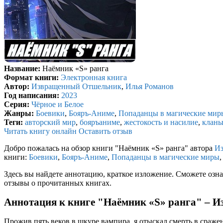
Название:
Наёмник «S» ранга
Формат книги:
Электронная книга
Автор:
Извращенный Отшельник
,
Илья Романов
Год написания:
2023
Серия:
Чёрное и Белое
Жанры:
Боевики
,
Бояръ-Аниме
,
Попаданцы в магические мир
Теги:
авторский мир
,
бояръаниме
,
жестокость и насилие
,
клан
Читать книгу онлайн
Оставить отзыв
Добро пожалась на обзор книги "Наёмник «S» ранга" автора
И
книги:
Боевики
,
Бояръ-Аниме
,
Попаданцы в магические миры
Здесь вы найдете аннотацию, краткое изложение. Сможете озна
отзывы о прочитанных книгах.
Аннотация к книге "Наёмник «S» ранга" – 
Прожив пять веков в шкуре вампира, я отыскал смерть в сражен