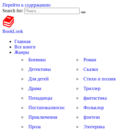
Перейти к содержанию
Search for:
BookLook
Главная
Все книги
Жанры
Боевики
Роман
Детективы
Сказки
Для детей
Стихи и поэзия
Драма
Триллер
Попаданцы
фантастика
Постапокалипсис
Фольклор
Приключения
фэнтези
Проза
Эзотерика