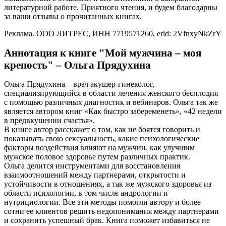
литературной работе. Приятного чтения, и будем благодарны
за ваши отзывы о прочитанных книгах.
Реклама. ООО ЛИТРЕС, ИНН 7719571260, erid: 2VfnxyNkZrY
Аннотация к книге "Мой мужчина – моя
крепость" – Ольга Прядухина
Ольга Прядухина – врач акушер-гинеколог,
специализирующийся в области лечения женского бесплодия
с помощью различных диагностик и вебинаров. Ольга так же
является автором книг «Как быстро забеременеть», «42 недели
в предвкушении счастья».
В книге автор расскажет о том, как не боятся говорить и
показывать свою сексуальность, какие психологические
факторы воздействия влияют на мужчин, как улучшим
мужское половое здоровье путем различных практик.
Ольга делится инструментами для восстановления
взаимоотношений между партнерами, открытости и
устойчивости в отношениях, а так же мужского здоровья из
области психологии, в том числе андрологии и
нутрициологии. Все эти методы помогли автору и более
сотни ее клиентов решить недопонимания между партнерами
и сохранить успешный брак. Книга поможет избавиться не