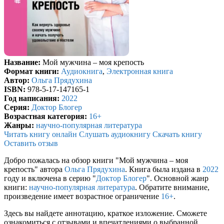
Название:
Мой мужчина – моя крепость
Формат книги:
Аудиокнига
,
Электронная книга
Автор:
Ольга Прядухина
ISBN:
978-5-17-147165-1
Год написания:
2022
Серия:
Доктор Блогер
Возрастная категория:
16+
Жанры:
научно-популярная литература
Читать книгу онлайн
Слушать аудиокнигу
Скачать книгу
Оставить отзыв
Добро пожалась на обзор книги "Мой мужчина – моя
крепость" автора
Ольга Прядухина
. Книга была издана в
2022
году и включена в серию "
Доктор Блогер
". Основной жанр
книги:
научно-популярная литература
. Обратите внимание,
произведение имеет возрастное ограничение
16+
.
Здесь вы найдете аннотацию, краткое изложение. Сможете
ознакомиться с отзывами и впечатлениями о выбранной