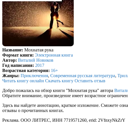
Название:
Мохнатая рука
Формат книги:
Электронная книга
Автор:
Виталий Новиков
Год написания:
2017
Возрастная категория:
16+
Жанры:
Приключения
,
Современная русская литература
,
Трил
Читать книгу онлайн
Скачать книгу
Оставить отзыв
Добро пожалась на обзор книги "Мохнатая рука" автора
Витал
Обратите внимание, произведение имеет возрастное ограниче
Здесь вы найдете аннотацию, краткое изложение. Сможете озна
отзывы о прочитанных книгах.
Реклама. ООО ЛИТРЕС, ИНН 7719571260, erid: 2VfnxyNkZrY