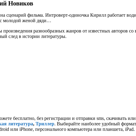
лий Новиков
на сценарий фильма. Интроверт-одиночка Кирилл работает водит
о с молодой женой дяди…
 произведения разнообразных жанров от известных авторов со в
ьный след в истории литературы.
ожете бесплатно, без регистрации и отправки sms, скачивать ил
кая литература
,
Триллер
. Выбирайте наиболее удобный формат дл
id или iPhone, персонального компьютера или планшета, iPad. 