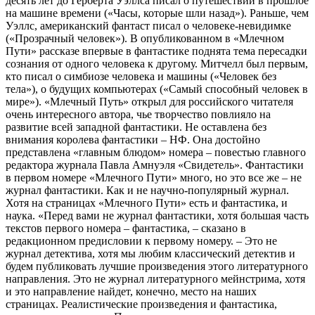
десять лет до Герберта Уэллса писал о путешествии в прошлое
на машине времени («Часы, которые шли назад»). Раньше, чем
Уэллс, американский фантаст писал о человеке-невидимке
(«Прозрачный человек»). В опубликованном в «Млечном
Пути» рассказе впервые в фантастике поднята тема пересадки
сознания от одного человека к другому. Митчелл был первым,
кто писал о симбиозе человека и машины («Человек без
тела»), о будущих компьютерах («Самый способный человек в
мире»). «Млечный Путь» открыл для российского читателя
очень интересного автора, чье творчество повлияло на
развитие всей западной фантастики. Не оставлена без
внимания королева фантастики – НФ. Она достойно
представлена «главным блюдом» номера – повестью главного
редактора журнала Павла Амнуэля «Свидетель». Фантастики
в первом номере «Млечного Пути» много, но это все же – не
журнал фантастики. Как и не научно-популярный журнал.
Хотя на страницах «Млечного Пути» есть и фантастика, и
наука. «Перед вами не журнал фантастики, хотя большая часть
текстов первого номера – фантастика, – сказано в
редакционном предисловии к первому номеру. – Это не
журнал детектива, хотя мы любим классический детектив и
будем публиковать лучшие произведения этого литературного
направления. Это не журнал литературного мейнстрима, хотя
и это направление найдет, конечно, место на наших
страницах. Реалистические произведения и фантастика,