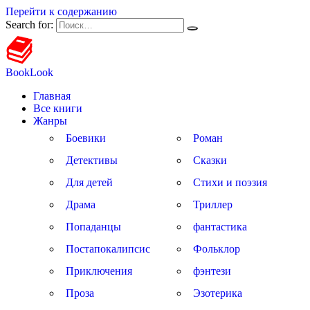
Перейти к содержанию
Search for:
BookLook
Главная
Все книги
Жанры
Боевики
Роман
Детективы
Сказки
Для детей
Стихи и поэзия
Драма
Триллер
Попаданцы
фантастика
Постапокалипсис
Фольклор
Приключения
фэнтези
Проза
Эзотерика