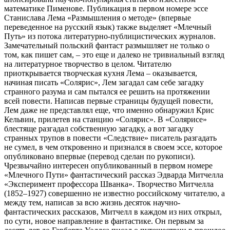
математике Пименове. Публикация в первом номере эссе
Станислава Лема «Размышления о методе» (впервые
переведенное на русский язык) также выделяет «Млечный
Путь» из потока литературно-публицистических журналов.
Замечательный польский фантаст размышляет не только о
том, как пишет сам, – это еще и далеко не тривиальный взгляд
на литературное творчество в целом. Читателю
приоткрывается творческая кухня Лема – оказывается,
начиная писать «Солярис», Лем загадал сам себе загадку
странного разума и сам пытался ее решить на протяжении
всей повести. Написав первые страницы будущей повести,
Лем даже не представлял еще, что именно обнаружил Крис
Кельвин, прилетев на станцию «Солярис». В «Солярисе»
блестяще разгадал собственную загадку, а вот загадку
странных трупов в повести «Следствие» писатель разгадать
не сумел, в чем откровенно и признался в своем эссе, которое
опубликовано впервые (перевод сделан по рукописи).
Чрезвычайно интересен опубликованный в первом номере
«Млечного Пути» фантастический рассказ Эдварда Митчелла
«Эксперимент профессора Шванка». Творчество Митчелла
(1852–1927) совершенно не известно российскому читателю, а
между тем, написав за всю жизнь десяток научно-
фантастических рассказов, Митчелл в каждом из них открыл,
по сути, новое направление в фантастике. Он первым за