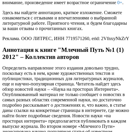
внимание, произведение имеет возрастное ограничение
0+
.
Здесь вы найдете аннотацию, краткое изложение. Сможете
ознакомиться с отзывами и впечатлениями о выбранной
литературной работе. Приятного чтения, и будем благодарны
за ваши отзывы о прочитанных книгах.
Реклама. ООО ЛИТРЕС, ИНН 7719571260, erid: 2VfnxyNkZrY
Аннотация к книге "Млечный Путь №1 (1)
2012" – Коллектив авторов
Определить направление этого издания довольно трудно,
поскольку есть в нем, кроме художественных текстов и
публицистики, традиционных для литературных журналов,
еще и научно-популярная страница. Читатель найдет здесь
обзор новостей науки – «Наука на просторах Интернета».
Опубликованный материал не только сообщает о новостях в
самых разных областях современной науки, но достаточно
подробно рассказывает о достижениях и, что важно, в статье
даны ссылки на конкретные страницы в интернете, где можно
найти более подробные сведения. Новости науки «на
просторах интернета» предполагается публиковать в каждом
выпуске журнала. Во втором номере «Млечного Пути»
анонсирована научно-популярная статья об известном