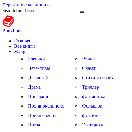
Перейти к содержанию
Search for:
BookLook
Главная
Все книги
Жанры
Боевики
Роман
Детективы
Сказки
Для детей
Стихи и поэзия
Драма
Триллер
Попаданцы
фантастика
Постапокалипсис
Фольклор
Приключения
фэнтези
Проза
Эзотерика