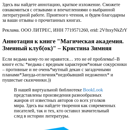
Здесь вы найдете аннотацию, краткое изложение. Сможете
ознакомиться с отзывами и впечатлениями о выбранной
литературной работе. Приятного чтения, и будем благодарны
за ваши отзывы о прочитанных книгах.
Реклама. ООО ЛИТРЕС, ИНН 7719571260, erid: 2VfnxyNkZrY
Аннотация к книге "Магическая академия.
Змеиный клуб(ок)" – Кристина Зимняя
Если ведьма кому-то не нравится… это не её проблемы!–В
книге есть: *ведьма с вредным характером*новые сокурсники
– противные и не очень*мутный декан с загадочными
планами*Зануда-отличник*недобывший недожених* и
пушистые сказочники.))
В нашей виртуальной библиотеке
BookLook
представлены произведения разнообразных
жанров от известных авторов со всех уголков
мира. Здесь вы найдете творения как современных
писателей, так и тех, кто оставил значительный
след в истории литературы.