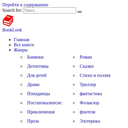
Перейти к содержанию
Search for:
BookLook
Главная
Все книги
Жанры
Боевики
Роман
Детективы
Сказки
Для детей
Стихи и поэзия
Драма
Триллер
Попаданцы
фантастика
Постапокалипсис
Фольклор
Приключения
фэнтези
Проза
Эзотерика