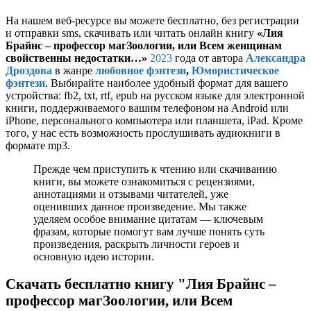
На нашем веб-ресурсе вы можете бесплатно, без регистрации
и отправки sms, скачивать или читать онлайн книгу
«Лия
Брайнс – профессор магЗоологии, или Всем женщинам
свойственны недостатки…»
2023
года от автора
Александра
Дроздова
в жанре
любовное фэнтези
,
Юмористическое
фэнтези
. Выбирайте наиболее удобный формат для вашего
устройства: fb2, txt, rtf, epub на русском языке для электронной
книги, поддерживаемого вашим телефоном на Android или
iPhone, персонального компьютера или планшета, iPad. Кроме
того, у нас есть возможность прослушивать аудиокниги в
формате mp3.
Прежде чем приступить к чтению или скачиванию
книги, вы можете ознакомиться с рецензиями,
аннотациями и отзывами читателей, уже
оценивших данное произведение. Мы также
уделяем особое внимание цитатам — ключевым
фразам, которые помогут вам лучше понять суть
произведения, раскрыть личности героев и
основную идею истории.
Скачать бесплатно книгу "Лия Брайнс –
профессор магЗоологии, или Всем