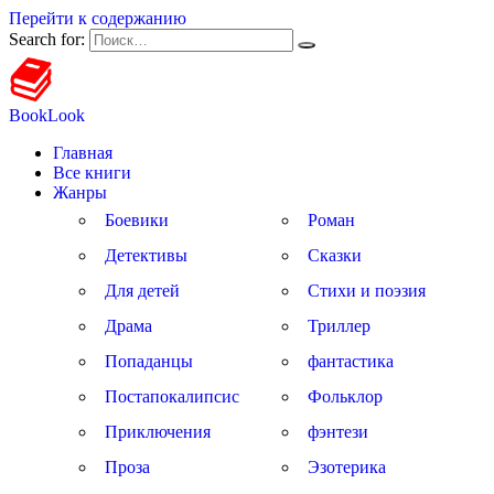
Перейти к содержанию
Search for:
BookLook
Главная
Все книги
Жанры
Боевики
Роман
Детективы
Сказки
Для детей
Стихи и поэзия
Драма
Триллер
Попаданцы
фантастика
Постапокалипсис
Фольклор
Приключения
фэнтези
Проза
Эзотерика