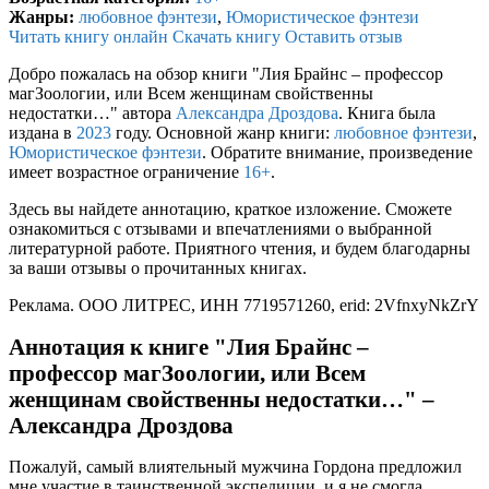
Жанры:
любовное фэнтези
,
Юмористическое фэнтези
Читать книгу онлайн
Скачать книгу
Оставить отзыв
Добро пожалась на обзор книги "Лия Брайнс – профессор
магЗоологии, или Всем женщинам свойственны
недостатки…" автора
Александра Дроздова
. Книга была
издана в
2023
году. Основной жанр книги:
любовное фэнтези
,
Юмористическое фэнтези
. Обратите внимание, произведение
имеет возрастное ограничение
16+
.
Здесь вы найдете аннотацию, краткое изложение. Сможете
ознакомиться с отзывами и впечатлениями о выбранной
литературной работе. Приятного чтения, и будем благодарны
за ваши отзывы о прочитанных книгах.
Реклама. ООО ЛИТРЕС, ИНН 7719571260, erid: 2VfnxyNkZrY
Аннотация к книге "Лия Брайнс –
профессор магЗоологии, или Всем
женщинам свойственны недостатки…" –
Александра Дроздова
Пожалуй, самый влиятельный мужчина Гордона предложил
мне участие в таинственной экспедиции, и я не смогла