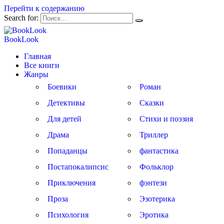
Перейти к содержанию
Search for:
BookLook
Главная
Все книги
Жанры
Боевики
Роман
Детективы
Сказки
Для детей
Стихи и поэзия
Драма
Триллер
Попаданцы
фантастика
Постапокалипсис
Фольклор
Приключения
фэнтези
Проза
Эзотерика
Психология
Эротика