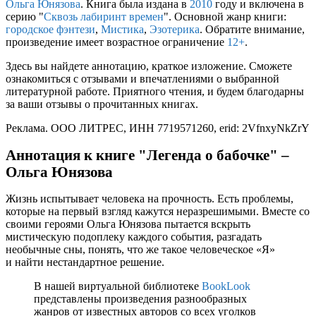
Ольга Юнязова
. Книга была издана в
2010
году и включена в
серию "
Сквозь лабиринт времен
". Основной жанр книги:
городское фэнтези
,
Мистика
,
Эзотерика
. Обратите внимание,
произведение имеет возрастное ограничение
12+
.
Здесь вы найдете аннотацию, краткое изложение. Сможете
ознакомиться с отзывами и впечатлениями о выбранной
литературной работе. Приятного чтения, и будем благодарны
за ваши отзывы о прочитанных книгах.
Реклама. ООО ЛИТРЕС, ИНН 7719571260, erid: 2VfnxyNkZrY
Аннотация к книге "Легенда о бабочке" –
Ольга Юнязова
Жизнь испытывает человека на прочность. Есть проблемы,
которые на первый взгляд кажутся неразрешимыми. Вместе со
своими героями Ольга Юнязова пытается вскрыть
мистическую подоплеку каждого события, разгадать
необычные сны, понять, что же такое человеческое «Я»
и найти нестандартное решение.
В нашей виртуальной библиотеке
BookLook
представлены произведения разнообразных
жанров от известных авторов со всех уголков