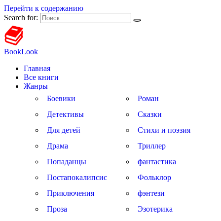
Перейти к содержанию
Search for:
BookLook
Главная
Все книги
Жанры
Боевики
Роман
Детективы
Сказки
Для детей
Стихи и поэзия
Драма
Триллер
Попаданцы
фантастика
Постапокалипсис
Фольклор
Приключения
фэнтези
Проза
Эзотерика