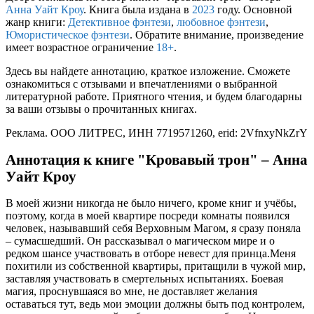
Анна Уайт Кроу
. Книга была издана в
2023
году. Основной
жанр книги:
Детективное фэнтези
,
любовное фэнтези
,
Юмористическое фэнтези
. Обратите внимание, произведение
имеет возрастное ограничение
18+
.
Здесь вы найдете аннотацию, краткое изложение. Сможете
ознакомиться с отзывами и впечатлениями о выбранной
литературной работе. Приятного чтения, и будем благодарны
за ваши отзывы о прочитанных книгах.
Реклама. ООО ЛИТРЕС, ИНН 7719571260, erid: 2VfnxyNkZrY
Аннотация к книге "Кровавый трон" – Анна
Уайт Кроу
В моей жизни никогда не было ничего, кроме книг и учёбы,
поэтому, когда в моей квартире посреди комнаты появился
человек, называвший себя Верховным Магом, я сразу поняла
– сумасшедший. Он рассказывал о магическом мире и о
редком шансе участвовать в отборе невест для принца.Меня
похитили из собственной квартиры, притащили в чужой мир,
заставляя участвовать в смертельных испытаниях. Боевая
магия, проснувшаяся во мне, не доставляет желания
оставаться тут, ведь мои эмоции должны быть под контролем,