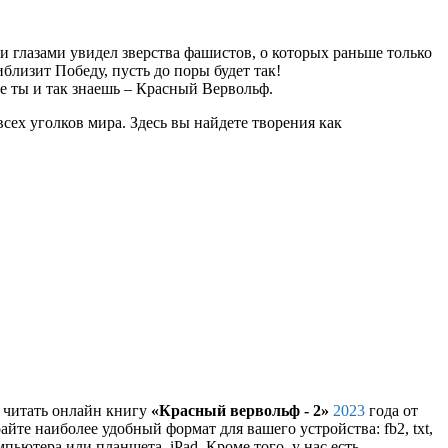
ми глазами увидел зверства фашистов, о которых раньше только
иблизит Победу, пусть до поры будет так!
ое ты и так знаешь – Красный Вервольф.
сех уголков мира. Здесь вы найдете творения как
и читать онлайн книгу
«Красный вервольф - 2»
2023
года от
айте наиболее удобный формат для вашего устройства: fb2, txt,
пьютера или планшета, iPad. Кроме того, у нас есть