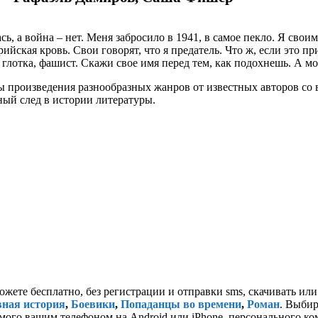
ь, а война – нет. Меня забросило в 1941, в самое пекло. Я свои
йская кровь. Свои говорят, что я предатель. Что ж, если это пр
я глотка, фашист. Скажи свое имя перед тем, как подохнешь. А м
 произведения разнообразных жанров от известных авторов со в
ьный след в истории литературы.
ожете бесплатно, без регистрации и отправки sms, скачивать ил
ная история
,
Боевики
,
Попаданцы во времени
,
Роман
. Выбир
емого вашим телефоном на Android или iPhone, персонального ком