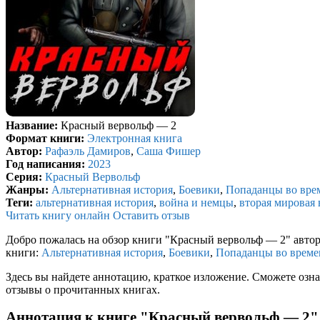
Название:
Красный вервольф — 2
Формат книги:
Электронная книга
Автор:
Рафаэль Дамиров
,
Саша Фишер
Год написания:
2023
Серия:
Красный Вервольф
Жанры:
Альтернативная история
,
Боевики
,
Попаданцы во вре
Теги:
альтернативная история
,
война и немцы
,
вторая мировая
Читать книгу онлайн
Оставить отзыв
Добро пожалась на обзор книги "Красный вервольф — 2" авто
книги:
Альтернативная история
,
Боевики
,
Попаданцы во време
Здесь вы найдете аннотацию, краткое изложение. Сможете озна
отзывы о прочитанных книгах.
Аннотация к книге "Красный вервольф — 2"