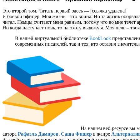
Это второй том. Читать первый здесь — [ссылка удалена]
Я боевой офицер. Моя жизнь – это война. Но та жизнь оборвалас
читал. Немцы считают меня равным, потому что во мне течет ари
Но когда наступает ночь, то на охоту выхожу я. Моя цель – тво
В нашей виртуальной библиотеке
BookLook
представлены
современных писателей, так и тех, кто оставил значител
На нашем веб-ресурсе вы м
автора
Рафаэль Дамиров
,
Саша Фишер
в жанре
Альтернатив
rtf, epub на русском языке для электронной книги, поддержива