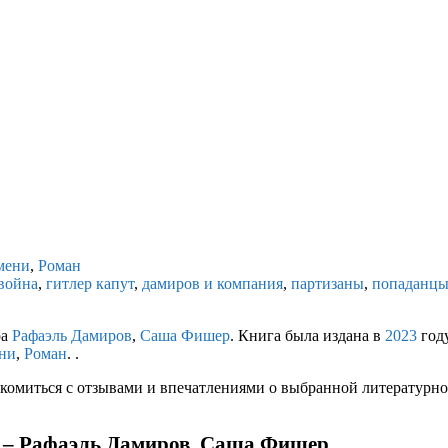
мени
,
Роман
 война
,
гитлер капут
,
дамиров и компания
,
партизаны
,
попаданцы
ра
Рафаэль Дамиров
,
Саша Фишер
. Книга была издана в
2023
году
ни
,
Роман
. .
комиться с отзывами и впечатлениями о выбранной литературной
 – Рафаэль Дамиров, Саша Фишер