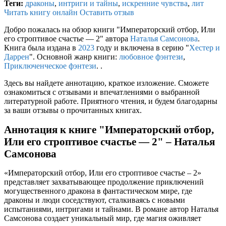
Теги:
драконы
,
интриги и тайны
,
искренние чувства
,
лит
Читать книгу онлайн
Оставить отзыв
Добро пожалась на обзор книги "Императорский отбор, Или
его строптивое счастье — 2" автора
Наталья Самсонова
.
Книга была издана в
2023
году и включена в серию "
Хестер и
Даррен
". Основной жанр книги:
любовное фэнтези
,
Приключенческое фэнтези
. .
Здесь вы найдете аннотацию, краткое изложение. Сможете
ознакомиться с отзывами и впечатлениями о выбранной
литературной работе. Приятного чтения, и будем благодарны
за ваши отзывы о прочитанных книгах.
Аннотация к книге "Императорский отбор,
Или его строптивое счастье — 2" – Наталья
Самсонова
«Императорский отбор, Или его строптивое счастье – 2»
представляет захватывающее продолжение приключений
могущественного дракона в фантастическом мире, где
драконы и люди соседствуют, сталкиваясь с новыми
испытаниями, интригами и тайнами. В романе автор Наталья
Самсонова создает уникальный мир, где магия оживляет