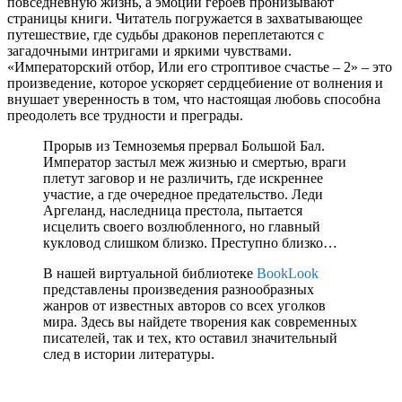
повседневную жизнь, а эмоции героев пронизывают
страницы книги. Читатель погружается в захватывающее
путешествие, где судьбы драконов переплетаются с
загадочными интригами и яркими чувствами.
«Императорский отбор, Или его строптивое счастье – 2» – это
произведение, которое ускоряет сердцебиение от волнения и
внушает уверенность в том, что настоящая любовь способна
преодолеть все трудности и преграды.
Прорыв из Темноземья прервал Большой Бал.
Император застыл меж жизнью и смертью, враги
плетут заговор и не различить, где искреннее
участие, а где очередное предательство. Леди
Аргеланд, наследница престола, пытается
исцелить своего возлюбленного, но главный
кукловод слишком близко. Преступно близко…
В нашей виртуальной библиотеке
BookLook
представлены произведения разнообразных
жанров от известных авторов со всех уголков
мира. Здесь вы найдете творения как современных
писателей, так и тех, кто оставил значительный
след в истории литературы.