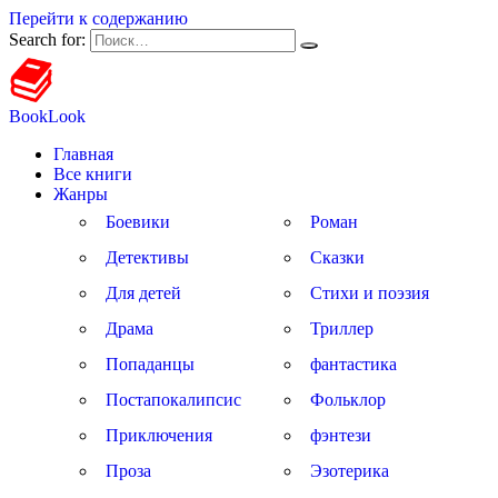
Перейти к содержанию
Search for:
BookLook
Главная
Все книги
Жанры
Боевики
Роман
Детективы
Сказки
Для детей
Стихи и поэзия
Драма
Триллер
Попаданцы
фантастика
Постапокалипсис
Фольклор
Приключения
фэнтези
Проза
Эзотерика