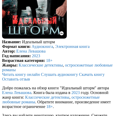
Название:
Идеальный шторм
Формат книги:
Аудиокнига
,
Электронная книга
Автор:
Елена Левашова
Год написания:
2023
Возрастная категория:
18+
Жанры:
Классические детективы
,
остросюжетные любовные
романы
Читать книгу онлайн
Слушать аудиокнигу
Скачать книгу
Оставить отзыв
Добро пожалась на обзор книги "Идеальный шторм" автора
Елена Левашова
. Книга была издана в
2023
году. Основной
жанр книги:
Классические детективы
,
остросюжетные
любовные романы
. Обратите внимание, произведение имеет
возрастное ограничение
18+
.
Здесь вы найдете аннотацию, краткое изложение. Сможете