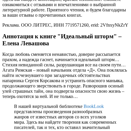
ознакомиться с отзывами и впечатлениями о выбранной
литературной работе. Приятного чтения, и будем благодарны
за ваши отзывы о прочитанных книгах.
Реклама. ООО ЛИТРЕС, ИНН 7719571260, erid: 2VfnxyNkZrY
Аннотация к книге "Идеальный шторм" –
Елена Левашова
Когда любовь сменяется ненавистью, доверие рассыпается
прахом, а надежда гаснет, начинается идеальный шторм…
Стихия невиданной силы, разрушающая все на своем пути…
Агата Римская – новый начальник отдела «Д». Она поклялась
найти исчезнувшего при загадочных обстоятельствах
напарника Сергея Корсакова и устранить опасного маньяка,
продолжающего зверствовать в городе. Разворошив осиный
улей страшных тайн, она подвергла опасности свою жизнь –
теперь охотятся за ней. И не только…
В нашей виртуальной библиотеке
BookLook
представлены произведения разнообразных
жанров от известных авторов со всех уголков
мира. Здесь вы найдете творения как современных
писателей, так и тех, кто оставил значительный