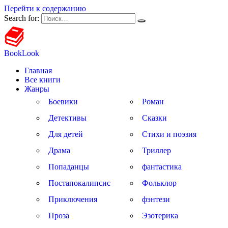
Перейти к содержанию
Search for:
BookLook
Главная
Все книги
Жанры
Боевики
Роман
Детективы
Сказки
Для детей
Стихи и поэзия
Драма
Триллер
Попаданцы
фантастика
Постапокалипсис
Фольклор
Приключения
фэнтези
Проза
Эзотерика