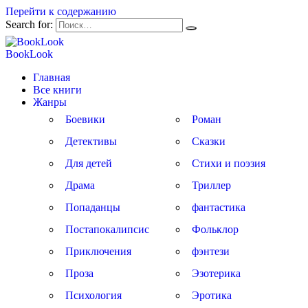
Перейти к содержанию
Search for:
BookLook
Главная
Все книги
Жанры
Боевики
Роман
Детективы
Сказки
Для детей
Стихи и поэзия
Драма
Триллер
Попаданцы
фантастика
Постапокалипсис
Фольклор
Приключения
фэнтези
Проза
Эзотерика
Психология
Эротика