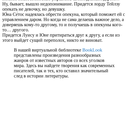
Ну, бывает, вышло недопонимание. Придется лорду Тейлзу
опекать не девочку, но девушку.
Ю́на Се́тос надеялась обрести опекуна, который поможет ей с
управлением даром. Но когда не сама делаешь важное дело, а
доверяешь кому-то другому, то и получаешь в опекуны кого-
то… другого.
Придется Луису и Юне притираться друг к другу, а если из
этого выйдет сущий переполох, никто не виноват.
В нашей виртуальной библиотеке
BookLook
представлены произведения разнообразных
жанров от известных авторов со всех уголков
мира. Здесь вы найдете творения как современных
писателей, так и тех, кто оставил значительный
след в истории литературы.