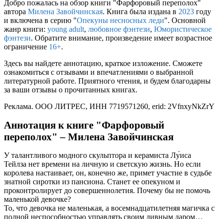
Добро пожалась на обзор книги "Фарфоровый переполох"
автора
Милена Завойчинская
. Книга была издана в
2023
году
и включена в серию "
Опекуны несносных леди
". Основной
жанр книги:
young adult
,
любовное фэнтези
,
Юмористическое
фэнтези
. Обратите внимание, произведение имеет возрастное
ограничение
16+
.
Здесь вы найдете аннотацию, краткое изложение. Сможете
ознакомиться с отзывами и впечатлениями о выбранной
литературной работе. Приятного чтения, и будем благодарны
за ваши отзывы о прочитанных книгах.
Реклама. ООО ЛИТРЕС, ИНН 7719571260, erid: 2VfnxyNkZrY
Аннотация к книге "Фарфоровый
переполох" – Милена Завойчинская
У талантливого модного скульптора и керамиста Лу́иса
Тейлза нет времени на личную и светскую жизнь. Но если
королева настаивает, он, конечно же, примет участие в судьбе
знатной сиротки из пансиона. Станет ее опекуном и
проконтролирует до совершеннолетия. Почему бы не помочь
маленькой девочке?
То, что девочка не маленькая, а восемнадцатилетняя магичка с
полной неспособностью управлять своим дивным даром…