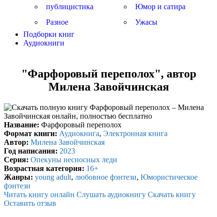
публицистика
Юмор и сатира
Разное
Ужасы
Подборки книг
Аудиокниги
"Фарфоровый переполох", автор
Милена Завойчинская
Название:
Фарфоровый переполох
Формат книги:
Аудиокнига
,
Электронная книга
Автор:
Милена Завойчинская
Год написания:
2023
Серия:
Опекуны несносных леди
Возрастная категория:
16+
Жанры:
young adult
,
любовное фэнтези
,
Юмористическое
фэнтези
Читать книгу онлайн
Слушать аудиокнигу
Скачать книгу
Оставить отзыв