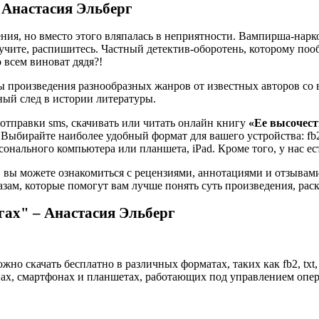
– Анастасия Эльберг
ения, но вместо этого вляпалась в неприятности. Вампирша-нарк
учите, распишитесь. Частный детектив-оборотень, которому поо
 всем виноват дядя?!
 произведения разнообразных жанров от известных авторов со в
ьный след в истории литературы.
 отправки sms, скачивать или читать онлайн книгу
«Ее высочест
. Выбирайте наиболее удобный формат для вашего устройства: fb2, 
онального компьютера или планшета, iPad. Кроме того, у нас е
 вы можете ознакомиться с рецензиями, аннотациями и отзывам
ам, которые помогут вам лучше понять суть произведения, рас
егах" – Анастасия Эльберг
жно скачать бесплатно в различных форматах, таких как fb2, txt
х, смартфонах и планшетах, работающих под управлением операц