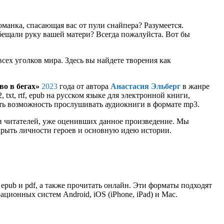
оманка, спасающая вас от пули снайпера? Разумеется.
бещали руку вашей матери? Всегда пожалуйста. Вот бы
сех уголков мира. Здесь вы найдете творения как
во в бегах»
2023
года от автора
Анастасия Эльберг
в жанре
txt, rtf, epub на русском языке для электронной книги,
сть возможность прослушивать аудиокниги в формате mp3.
и читателей, уже оценивших данное произведение. Мы
крыть личности героев и основную идею истории.
, epub и pdf, а также прочитать онлайн. Эти форматы подходят
ионных систем Android, iOS (iPhone, iPad) и Mac.