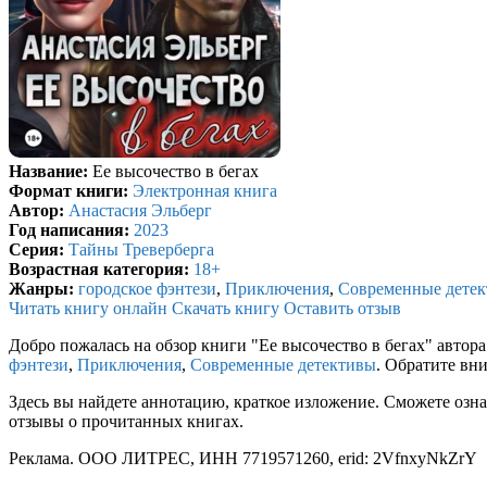
Название:
Ее высочество в бегах
Формат книги:
Электронная книга
Автор:
Анастасия Эльберг
Год написания:
2023
Серия:
Тайны Треверберга
Возрастная категория:
18+
Жанры:
городское фэнтези
,
Приключения
,
Современные дете
Читать книгу онлайн
Скачать книгу
Оставить отзыв
Добро пожалась на обзор книги "Ее высочество в бегах" автор
фэнтези
,
Приключения
,
Современные детективы
. Обратите вн
Здесь вы найдете аннотацию, краткое изложение. Сможете озна
отзывы о прочитанных книгах.
Реклама. ООО ЛИТРЕС, ИНН 7719571260, erid: 2VfnxyNkZrY