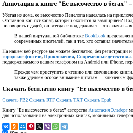
Аннотация к книге "Ее высочество в бегах" 
Убегая из дома, ее высочество Пенелопа надеялась на приключ
Отставной коп-психопат, который охотится за вампиршей? Пол
поговорить с дядей, он всегда ее поддерживал… что значит – во
В нашей виртуальной библиотеке
BookLook
представлены
современных писателей, так и тех, кто оставил значител
На нашем веб-ресурсе вы можете бесплатно, без регистрации и
городское фэнтези
,
Приключения
,
Современные детективы
поддерживаемого вашим телефоном на Android или iPhone, перс
Прежде чем приступить к чтению или скачиванию книги,
также уделяем особое внимание цитатам — ключевым фраз
Скачать бесплатно книгу "Ее высочество в б
Скачать FB2
Скачать RTF
Скачать TXT
Скачать Epub
Книгу "Ее высочество в бегах" авторства
Анастасия Эльберг
мо
для использования на электронных книгах, мобильных телефона
ВКонтакте