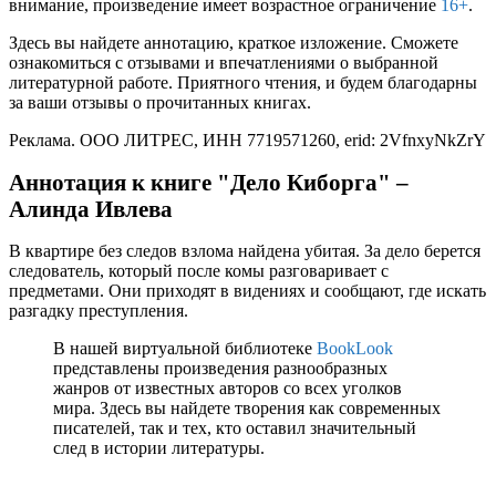
внимание, произведение имеет возрастное ограничение
16+
.
Здесь вы найдете аннотацию, краткое изложение. Сможете
ознакомиться с отзывами и впечатлениями о выбранной
литературной работе. Приятного чтения, и будем благодарны
за ваши отзывы о прочитанных книгах.
Реклама. ООО ЛИТРЕС, ИНН 7719571260, erid: 2VfnxyNkZrY
Аннотация к книге "Дело Киборга" –
Алинда Ивлева
В квартире без следов взлома найдена убитая. За дело берется
следователь, который после комы разговаривает с
предметами. Они приходят в видениях и сообщают, где искать
разгадку преступления.
В нашей виртуальной библиотеке
BookLook
представлены произведения разнообразных
жанров от известных авторов со всех уголков
мира. Здесь вы найдете творения как современных
писателей, так и тех, кто оставил значительный
след в истории литературы.