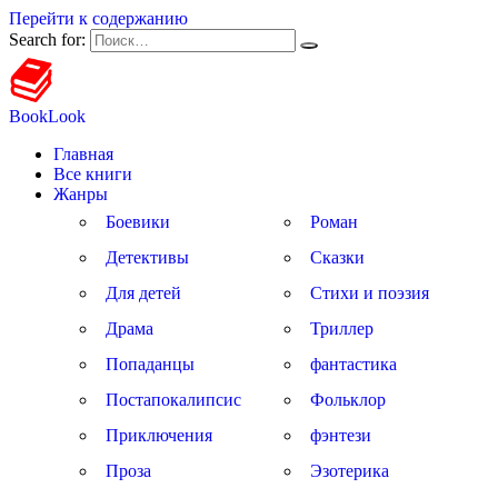
Перейти к содержанию
Search for:
BookLook
Главная
Все книги
Жанры
Боевики
Роман
Детективы
Сказки
Для детей
Стихи и поэзия
Драма
Триллер
Попаданцы
фантастика
Постапокалипсис
Фольклор
Приключения
фэнтези
Проза
Эзотерика