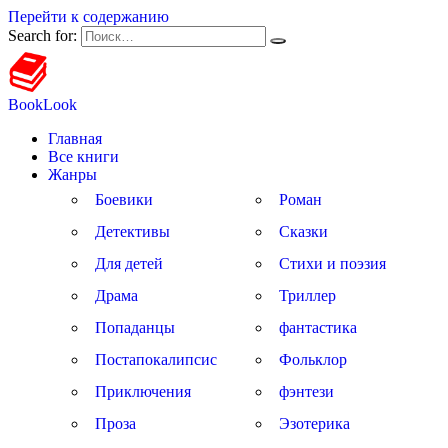
Перейти к содержанию
Search for:
BookLook
Главная
Все книги
Жанры
Боевики
Роман
Детективы
Сказки
Для детей
Стихи и поэзия
Драма
Триллер
Попаданцы
фантастика
Постапокалипсис
Фольклор
Приключения
фэнтези
Проза
Эзотерика