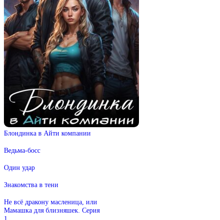
Блондинка в Айти компании
Ведьма-босс
Один удар
Знакомства в тени
Не всё дракону масленица, или
Мамашка для близняшек. Серия
1