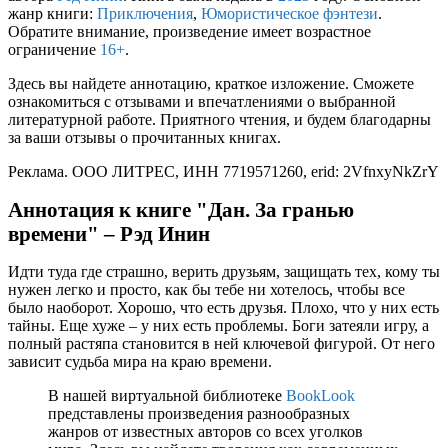
жанр книги:
Приключения
,
Юмористическое фэнтези
.
Обратите внимание, произведение имеет возрастное
ограничение
16+
.
Здесь вы найдете аннотацию, краткое изложение. Сможете
ознакомиться с отзывами и впечатлениями о выбранной
литературной работе. Приятного чтения, и будем благодарны
за ваши отзывы о прочитанных книгах.
Реклама. ООО ЛИТРЕС, ИНН 7719571260, erid: 2VfnxyNkZrY
Аннотация к книге "Дан. За гранью
времени" – Рэд Инин
Идти туда где страшно, верить друзьям, защищать тех, кому ты
нужен легко и просто, как бы тебе ни хотелось, чтобы все
было наоборот. Хорошо, что есть друзья. Плохо, что у них есть
тайны. Еще хуже – у них есть проблемы. Боги затеяли игру, а
полный растяпа становится в ней ключевой фигурой. От него
зависит судьба мира на краю времени.
В нашей виртуальной библиотеке
BookLook
представлены произведения разнообразных
жанров от известных авторов со всех уголков