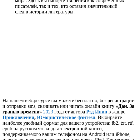
мира. Здесь вы найдете творения как современных
писателей, так и тех, кто оставил значительный
след в истории литературы.
На нашем веб-ресурсе вы можете бесплатно, без регистрации
и отправки sms, скачивать или читать онлайн книгу
«Дан. За
гранью времени»
2023
года от автора
Рэд Инин
в жанре
Приключения
,
Юмористическое фэнтези
. Выбирайте
наиболее удобный формат для вашего устройства: fb2, txt, rtf,
epub на русском языке для электронной книги,
поддерживаемого вашим телефоном на Android или iPhone,
персонального компьютера или планшета, iPad. Кроме того, у