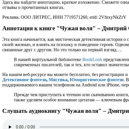
Здесь вы найдете аннотацию, краткое изложение. Сможете озна
отзывы о прочитанных книгах.
Реклама. ООО ЛИТРЕС, ИНН 7719571260, erid: 2VfnxyNkZrY
Аннотация к книге "Чужая воля" – Дмитрий
Эта книга начинается, как мистическая детективная история о 
своей жизнью, и влиять на психику и поведение героев. Одном
связанные друг с другом. Но это только на первый взгляд….
В нашей виртуальной библиотеке
BookLook
представлены
современных писателей, так и тех, кто оставил значител
На нашем веб-ресурсе вы можете бесплатно, без регистрации и
Детективное фэнтези
,
Мистика
,
Юмористическое фэнтези
. 
поддерживаемого вашим телефоном на Android или iPhone, перс
Прежде чем приступить к чтению или скачиванию книги,
также уделяем особое внимание цитатам — ключевым фраз
Слушать аудиокнигу "Чужая воля" – Дмитри