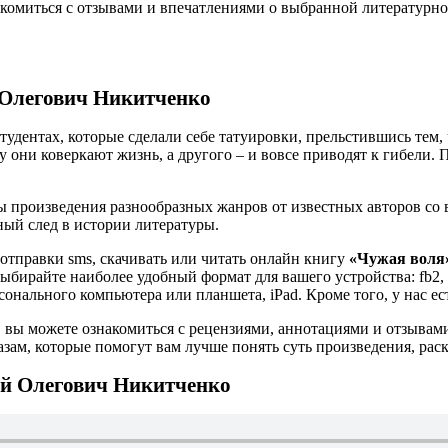
комиться с отзывами и впечатлениями о выбранной литературной
 Олегович Никитченко
студентах, которые сделали себе татуировки, прельстившись тем
у они коверкают жизнь, а другого – и вовсе приводят к гибели.
 произведения разнообразных жанров от известных авторов со в
ьный след в истории литературы.
 отправки sms, скачивать или читать онлайн книгу
«Чужая воля
Выбирайте наиболее удобный формат для вашего устройства: fb2, t
онального компьютера или планшета, iPad. Кроме того, у нас е
 вы можете ознакомиться с рецензиями, аннотациями и отзывам
ам, которые помогут вам лучше понять суть произведения, рас
й Олегович Никитченко