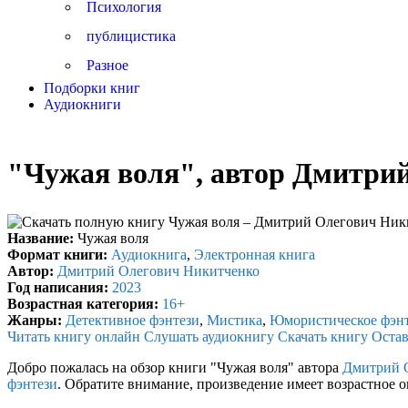
Психология
публицистика
Разное
Подборки книг
Аудиокниги
"Чужая воля", автор Дмитри
Название:
Чужая воля
Формат книги:
Аудиокнига
,
Электронная книга
Автор:
Дмитрий Олегович Никитченко
Год написания:
2023
Возрастная категория:
16+
Жанры:
Детективное фэнтези
,
Мистика
,
Юмористическое фэн
Читать книгу онлайн
Слушать аудиокнигу
Скачать книгу
Остав
Добро пожалась на обзор книги "Чужая воля" автора
Дмитрий 
фэнтези
. Обратите внимание, произведение имеет возрастное 