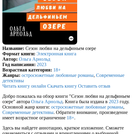
Название:
Cезон любви на дельфиньем озере
Формат книги:
Электронная книга
Автор:
Ольга Арнольд
Год написания:
2023
Возрастная категория:
18+
Жанры:
остросюжетные любовные романы
,
Современные
детективы
Читать книгу онлайн
Скачать книгу
Оставить отзыв
Добро пожалась на обзор книги "Cезон любви на дельфиньем
озере" автора
Ольга Арнольд
. Книга была издана в
2023
году.
Основной жанр книги:
остросюжетные любовные романы
,
Современные детективы
. Обратите внимание, произведение
имеет возрастное ограничение
18+
.
Здесь вы найдете аннотацию, краткое изложение. Сможете
ознакомиться с отзывами и впечатлениями о выбранной