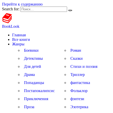
Перейти к содержанию
Search for:
BookLook
Главная
Все книги
Жанры
Боевики
Роман
Детективы
Сказки
Для детей
Стихи и поэзия
Драма
Триллер
Попаданцы
фантастика
Постапокалипсис
Фольклор
Приключения
фэнтези
Проза
Эзотерика