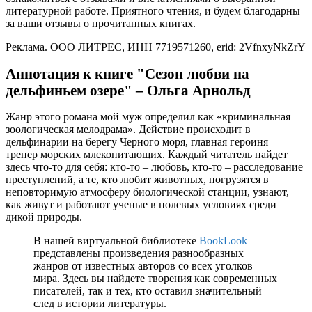
литературной работе. Приятного чтения, и будем благодарны
за ваши отзывы о прочитанных книгах.
Реклама. ООО ЛИТРЕС, ИНН 7719571260, erid: 2VfnxyNkZrY
Аннотация к книге "Cезон любви на
дельфиньем озере" – Ольга Арнольд
Жанр этого романа мой муж определил как «криминальная
зоологическая мелодрама». Действие происходит в
дельфинарии на берегу Черного моря, главная героиня –
тренер морских млекопитающих. Каждый читатель найдет
здесь что-то для себя: кто-то – любовь, кто-то – расследование
преступлений, а те, кто любит животных, погрузятся в
неповторимую атмосферу биологической станции, узнают,
как живут и работают ученые в полевых условиях среди
дикой природы.
В нашей виртуальной библиотеке
BookLook
представлены произведения разнообразных
жанров от известных авторов со всех уголков
мира. Здесь вы найдете творения как современных
писателей, так и тех, кто оставил значительный
след в истории литературы.