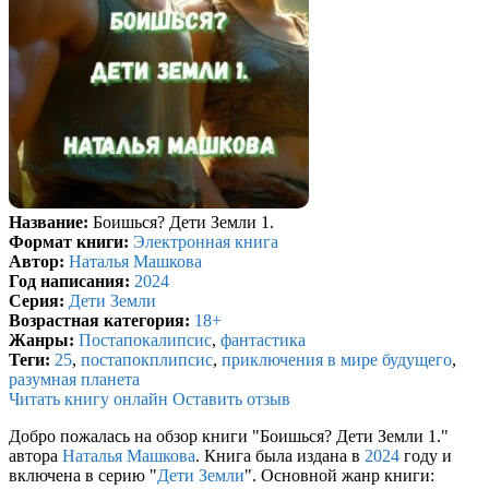
Название:
Боишься? Дети Земли 1.
Формат книги:
Электронная книга
Автор:
Наталья Машкова
Год написания:
2024
Серия:
Дети Земли
Возрастная категория:
18+
Жанры:
Постапокалипсис
,
фантастика
Теги:
25
,
постапокплипсис
,
приключения в мире будущего
,
разумная планета
Читать книгу онлайн
Оставить отзыв
Добро пожалась на обзор книги "Боишься? Дети Земли 1."
автора
Наталья Машкова
. Книга была издана в
2024
году и
включена в серию "
Дети Земли
". Основной жанр книги: