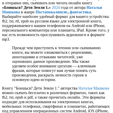
и отправки sms, скачивать или читать онлайн книгу
«Боишься? Дети Земли 1.»
2024
года от автора
Наталья
Машкова
в жанре
Постапокалипсис
,
фантастика
.
Выбирайте наиболее удобный формат для вашего устройства:
fb2, txt, rtf, epub на русском языке для электронной книги,
поддерживаемого вашим телефоном на Android или iPhone,
персонального компьютера или планшета, iPad. Кроме того, у
нас есть возможность прослушивать аудиокниги в формате
mp3.
Прежде чем приступить к чтению или скачиванию
книги, вы можете ознакомиться с рецензиями,
аннотациями и отзывами читателей, уже
оценивших данное произведение. Мы также
уделяем особое внимание цитатам — ключевым
фразам, которые помогут вам лучше понять суть
произведения, раскрыть личности героев и
основную идею истории.
Книгу "Боишься? Дети Земли 1." авторства
Наталья Машкова
можно скачать бесплатно в различных форматах, таких как
fb2, txt, epub и pdf, а также прочитать онлайн. Эти форматы
подходят для использования на электронных книгах,
мобильных телефонах, смартфонах и планшетах, работающих
под управлением операционных систем Android, iOS (iPhone,