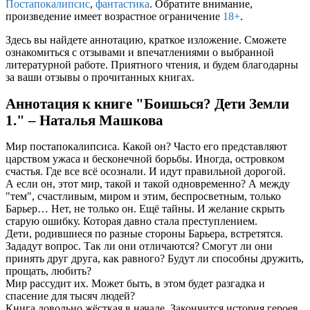
Постапокалипсис
,
фантастика
. Обратите внимание,
произведение имеет возрастное ограничение
18+
.
Здесь вы найдете аннотацию, краткое изложение. Сможете
ознакомиться с отзывами и впечатлениями о выбранной
литературной работе. Приятного чтения, и будем благодарны
за ваши отзывы о прочитанных книгах.
Аннотация к книге "Боишься? Дети Земли
1." – Наталья Машкова
Мир постапокалипсиса. Какой он? Часто его представляют
царством ужаса и бесконечной борьбы. Иногда, островком
счастья. Где все всё осознали. И идут правильной дорогой.
А если он, этот мир, такой и такой одновременно? А между
"тем", счастливым, миром и этим, беспросветным, только
Барьер… Нет, не только он. Ещё тайны. И желание скрыть
старую ошибку. Которая давно стала преступлением.
Дети, родившиеся по разные стороны Барьера, встретятся.
Зададут вопрос. Так ли они отличаются? Смогут ли они
принять друг друга, как равного? Будут ли способны дружить,
прощать, любить?
Мир рассудит их. Может быть, в этом будет разгадка и
спасение для тысяч людей?
Книга довольно жёсткая в начале. Закончится история героев