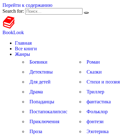
Перейти к содержанию
Search for:
BookLook
Главная
Все книги
Жанры
Боевики
Роман
Детективы
Сказки
Для детей
Стихи и поэзия
Драма
Триллер
Попаданцы
фантастика
Постапокалипсис
Фольклор
Приключения
фэнтези
Проза
Эзотерика