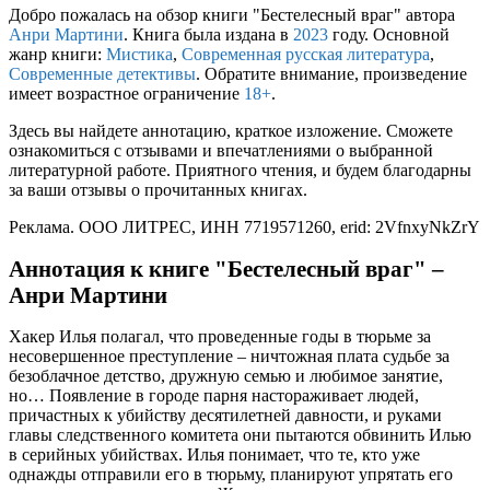
Добро пожалась на обзор книги "Бестелесный враг" автора
Анри Мартини
. Книга была издана в
2023
году. Основной
жанр книги:
Мистика
,
Современная русская литература
,
Современные детективы
. Обратите внимание, произведение
имеет возрастное ограничение
18+
.
Здесь вы найдете аннотацию, краткое изложение. Сможете
ознакомиться с отзывами и впечатлениями о выбранной
литературной работе. Приятного чтения, и будем благодарны
за ваши отзывы о прочитанных книгах.
Реклама. ООО ЛИТРЕС, ИНН 7719571260, erid: 2VfnxyNkZrY
Аннотация к книге "Бестелесный враг" –
Анри Мартини
Хакер Илья полагал, что проведенные годы в тюрьме за
несовершенное преступление – ничтожная плата судьбе за
безоблачное детство, дружную семью и любимое занятие,
но… Появление в городе парня настораживает людей,
причастных к убийству десятилетней давности, и руками
главы следственного комитета они пытаются обвинить Илью
в серийных убийствах. Илья понимает, что те, кто уже
однажды отправили его в тюрьму, планируют упрятать его