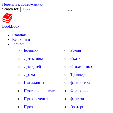
Перейти к содержанию
Search for:
BookLook
Главная
Все книги
Жанры
Боевики
Роман
Детективы
Сказки
Для детей
Стихи и поэзия
Драма
Триллер
Попаданцы
фантастика
Постапокалипсис
Фольклор
Приключения
фэнтези
Проза
Эзотерика