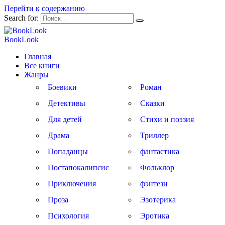
Перейти к содержанию
Search for:
BookLook
Главная
Все книги
Жанры
Боевики
Роман
Детективы
Сказки
Для детей
Стихи и поэзия
Драма
Триллер
Попаданцы
фантастика
Постапокалипсис
Фольклор
Приключения
фэнтези
Проза
Эзотерика
Психология
Эротика