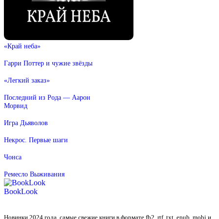
«Край неба»
Гарри Поттер и чужие звёзды
«Легкий заказ»
Последний из Рода — Аарон
Морвид
Игра Дьяволов
Некрос. Первые шаги
Чонса
Ремесло Выживания
BookLook
Новинки 2024 года, самые свежие книги в формате fb2, rtf, txt, epub, mobi и