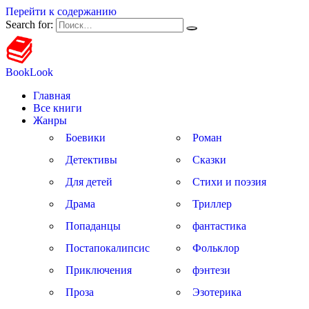
Перейти к содержанию
Search for:
BookLook
Главная
Все книги
Жанры
Боевики
Роман
Детективы
Сказки
Для детей
Стихи и поэзия
Драма
Триллер
Попаданцы
фантастика
Постапокалипсис
Фольклор
Приключения
фэнтези
Проза
Эзотерика