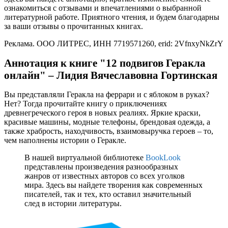
ознакомиться с отзывами и впечатлениями о выбранной
литературной работе. Приятного чтения, и будем благодарны
за ваши отзывы о прочитанных книгах.
Реклама. ООО ЛИТРЕС, ИНН 7719571260, erid: 2VfnxyNkZrY
Аннотация к книге "12 подвигов Геракла
онлайн" – Лидия Вячеславовна Гортинская
Вы представляли Геракла на феррари и с яблоком в руках?
Нет? Тогда прочитайте книгу о приключениях
древнегреческого героя в новых реалиях. Яркие краски,
красивые машины, модные телефоны, брендовая одежда, а
также храбрость, находчивость, взаимовыручка героев – то,
чем наполнены истории о Геракле.
В нашей виртуальной библиотеке
BookLook
представлены произведения разнообразных
жанров от известных авторов со всех уголков
мира. Здесь вы найдете творения как современных
писателей, так и тех, кто оставил значительный
след в истории литературы.