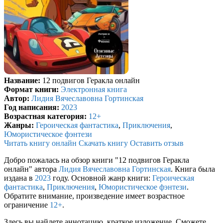
Название:
12 подвигов Геракла онлайн
Формат книги:
Электронная книга
Автор:
Лидия Вячеславовна Гортинская
Год написания:
2023
Возрастная категория:
12+
Жанры:
Героическая фантастика
,
Приключения
,
Юмористическое фэнтези
Читать книгу онлайн
Скачать книгу
Оставить отзыв
Добро пожалась на обзор книги "12 подвигов Геракла
онлайн" автора
Лидия Вячеславовна Гортинская
. Книга была
издана в
2023
году. Основной жанр книги:
Героическая
фантастика
,
Приключения
,
Юмористическое фэнтези
.
Обратите внимание, произведение имеет возрастное
ограничение
12+
.
Здесь вы найдете аннотацию, краткое изложение. Сможете