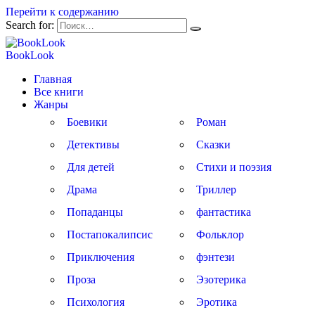
Перейти к содержанию
Search for:
BookLook
Главная
Все книги
Жанры
Боевики
Роман
Детективы
Сказки
Для детей
Стихи и поэзия
Драма
Триллер
Попаданцы
фантастика
Постапокалипсис
Фольклор
Приключения
фэнтези
Проза
Эзотерика
Психология
Эротика