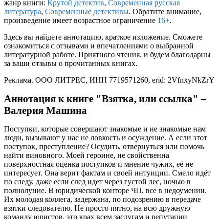
жанр книги:
Крутой детектив
,
Современная русская
литература
,
Современные детективы
. Обратите внимание,
произведение имеет возрастное ограничение
16+
.
Здесь вы найдете аннотацию, краткое изложение. Сможете
ознакомиться с отзывами и впечатлениями о выбранной
литературной работе. Приятного чтения, и будем благодарны
за ваши отзывы о прочитанных книгах.
Реклама. ООО ЛИТРЕС, ИНН 7719571260, erid: 2VfnxyNkZrY
Аннотация к книге "Взятка, или ссылка" –
Валерия Машина
Поступки, которые совершают знакомые и не знакомые нам
люди, вызывают у нас не ловкость и осуждение. А если этот
поступок, преступление? Осудить, отвернуться или помочь
найти виновного. Моей героине, не свойственна
поверхностная оценка поступков и мнение чужих, её не
интересует. Она верит фактам и своей интуиции. Смело идёт
по следу, даже если след идет через густой лес, ночью в
полнолуние. В юридической конторе ЧП, все в недоумении.
Их молодая коллега, задержана, по подозрению в передаче
взятки следователю. Не просто пятно, на всю дружную
команду юристов, это крах всем заслугам и репутации