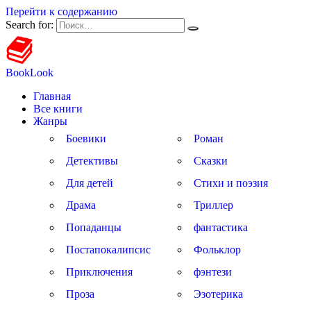
Перейти к содержанию
Search for:
BookLook
Главная
Все книги
Жанры
Боевики
Роман
Детективы
Сказки
Для детей
Стихи и поэзия
Драма
Триллер
Попаданцы
фантастика
Постапокалипсис
Фольклор
Приключения
фэнтези
Проза
Эзотерика