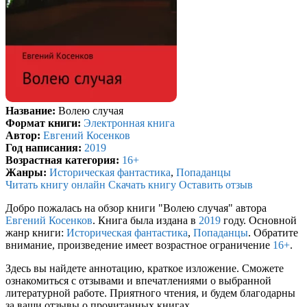
Название:
Волею случая
Формат книги:
Электронная книга
Автор:
Евгений Косенков
Год написания:
2019
Возрастная категория:
16+
Жанры:
Историческая фантастика
,
Попаданцы
Читать книгу онлайн
Скачать книгу
Оставить отзыв
Добро пожалась на обзор книги "Волею случая" автора
Евгений Косенков
. Книга была издана в
2019
году. Основной
жанр книги:
Историческая фантастика
,
Попаданцы
. Обратите
внимание, произведение имеет возрастное ограничение
16+
.
Здесь вы найдете аннотацию, краткое изложение. Сможете
ознакомиться с отзывами и впечатлениями о выбранной
литературной работе. Приятного чтения, и будем благодарны
за ваши отзывы о прочитанных книгах.