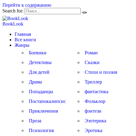
Перейти к содержанию
Search for:
BookLook
Главная
Все книги
Жанры
Боевики
Роман
Детективы
Сказки
Для детей
Стихи и поэзия
Драма
Триллер
Попаданцы
фантастика
Постапокалипсис
Фольклор
Приключения
фэнтези
Проза
Эзотерика
Психология
Эротика