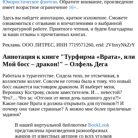
Юмористическое фэнтези
. Обратите внимание, произведение
имеет возрастное ограничение
16+
.
Здесь вы найдете аннотацию, краткое изложение. Сможете
ознакомиться с отзывами и впечатлениями о выбранной
литературной работе. Приятного чтения, и будем благодарны
за ваши отзывы о прочитанных книгах.
Реклама. ООО ЛИТРЕС, ИНН 7719571260, erid: 2VfnxyNkZrY
Аннотация к книге "Турфирма «Врата», или
Мой босс – дракон!" – Олфель Дега
Работала в турагентстве. Сидела тихо, не отсвечивая, в
коллективе коллег. Совсем не готова была к тому, что новый
босс окажется настоящим драконом. И выберет меня,
Веронику Кострову, своим заместителем. И… невестой?
Что?… Что за: «Отгони от меня дочь папиного друга?!»
Какие-такие Врата я должна открывать для путников?! И
почему они такие странные? А можно мне более приличные
задания?
В нашей виртуальной библиотеке
BookLook
представлены произведения разнообразных
жанров от известных авторов со всех уголков