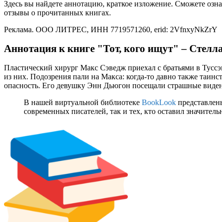
Здесь вы найдете аннотацию, краткое изложение. Сможете озна
отзывы о прочитанных книгах.
Реклама. ООО ЛИТРЕС, ИНН 7719571260, erid: 2VfnxyNkZrY
Аннотация к книге "Тот, кого ищут" – Стелл
Пластический хирург Макс Сэведж приехал с братьями в Туссэ
из них. Подозрения пали на Макса: когда-то давно также таинс
опасность. Его девушку Энн Дьюгон посещали страшные виден
В нашей виртуальной библиотеке
BookLook
представлены
современных писателей, так и тех, кто оставил значител