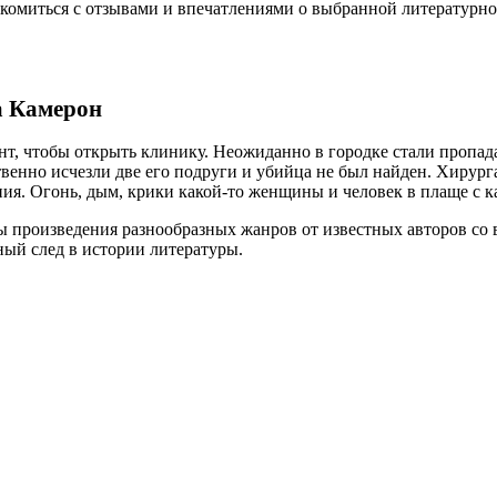
комиться с отзывами и впечатлениями о выбранной литературной
а Камерон
нт, чтобы открыть клинику. Неожиданно в городке стали пропа
твенно исчезли две его подруги и убийца не был найден. Хирурга
ия. Огонь, дым, крики какой-то женщины и человек в плаще с 
 произведения разнообразных жанров от известных авторов со в
ьный след в истории литературы.