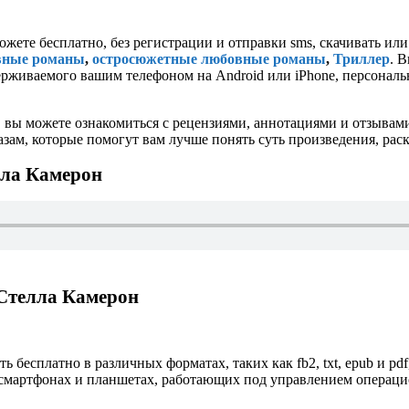
ожете бесплатно, без регистрации и отправки sms, скачивать ил
вные романы
,
остросюжетные любовные романы
,
Триллер
. 
оддерживаемого вашим телефоном на Android или iPhone, персональ
 вы можете ознакомиться с рецензиями, аннотациями и отзывам
ам, которые помогут вам лучше понять суть произведения, рас
лла Камерон
 Стелла Камерон
ь бесплатно в различных форматах, таких как fb2, txt, epub и pd
смартфонах и планшетах, работающих под управлением операционн