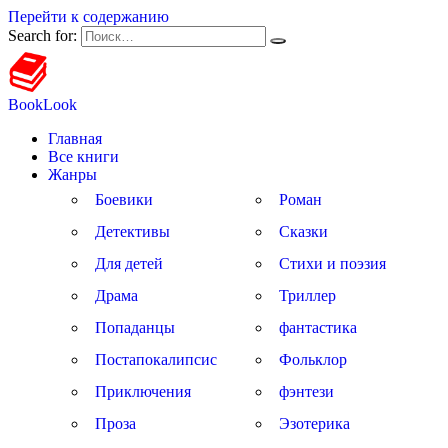
Перейти к содержанию
Search for:
BookLook
Главная
Все книги
Жанры
Боевики
Роман
Детективы
Сказки
Для детей
Стихи и поэзия
Драма
Триллер
Попаданцы
фантастика
Постапокалипсис
Фольклор
Приключения
фэнтези
Проза
Эзотерика