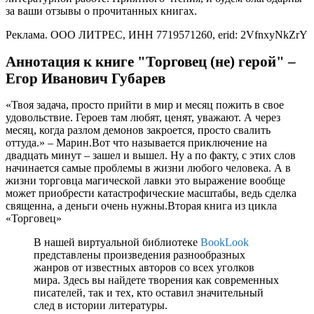
за ваши отзывы о прочитанных книгах.
Реклама. ООО ЛИТРЕС, ИНН 7719571260, erid: 2VfnxyNkZrY
Аннотация к книге "Торговец (не) герой" –
Егор Иванович Губарев
«Твоя задача, просто прийти в мир и месяц пожить в свое
удовольствие. Героев там любят, ценят, уважают. А через
месяц, когда разлом демонов закроется, просто свалить
оттуда.» – Марин.Вот что называется приключение на
двадцать минут – зашел и вышел. Ну а по факту, с этих слов
начинается самые проблемы в жизни любого человека. А в
жизни торговца магической лавки это выражение вообще
может приобрести катастрофические масштабы, ведь сделка
священна, а деньги очень нужны.Вторая книга из цикла
«Торговец»
В нашей виртуальной библиотеке
BookLook
представлены произведения разнообразных
жанров от известных авторов со всех уголков
мира. Здесь вы найдете творения как современных
писателей, так и тех, кто оставил значительный
след в истории литературы.