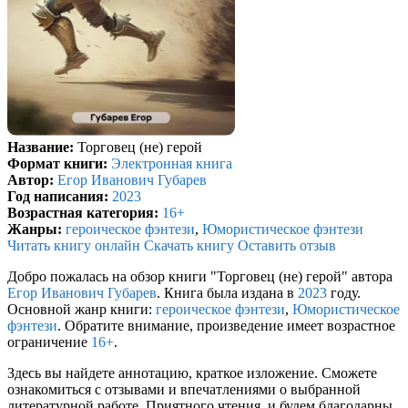
Название:
Торговец (не) герой
Формат книги:
Электронная книга
Автор:
Егор Иванович Губарев
Год написания:
2023
Возрастная категория:
16+
Жанры:
героическое фэнтези
,
Юмористическое фэнтези
Читать книгу онлайн
Скачать книгу
Оставить отзыв
Добро пожалась на обзор книги "Торговец (не) герой" автора
Егор Иванович Губарев
. Книга была издана в
2023
году.
Основной жанр книги:
героическое фэнтези
,
Юмористическое
фэнтези
. Обратите внимание, произведение имеет возрастное
ограничение
16+
.
Здесь вы найдете аннотацию, краткое изложение. Сможете
ознакомиться с отзывами и впечатлениями о выбранной
литературной работе. Приятного чтения, и будем благодарны