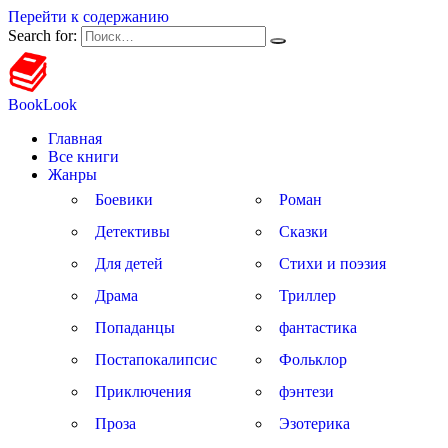
Перейти к содержанию
Search for:
BookLook
Главная
Все книги
Жанры
Боевики
Роман
Детективы
Сказки
Для детей
Стихи и поэзия
Драма
Триллер
Попаданцы
фантастика
Постапокалипсис
Фольклор
Приключения
фэнтези
Проза
Эзотерика