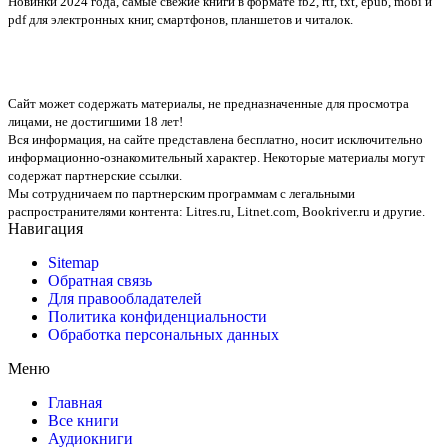
Новинки 2024 года, самые свежие книги в формате fb2, rtf, txt, epub, mobi и
pdf для электронных книг, смартфонов, планшетов и читалок.
Сайт может содержать материалы, не предназначенные для просмотра
лицами, не достигшими 18 лет!
Вся информация, на сайте представлена бесплатно, носит исключительно
информационно-ознакомительный характер. Некоторые материалы могут
содержат партнерские ссылки.
Мы сотрудничаем по партнерским программам с легальными
распространителями контента:
Litres.ru, Litnet.com, Bookriver.ru
и другие.
Навигация
Sitemap
Обратная связь
Для правообладателей
Политика конфиденциальности
Обработка персональных данных
Меню
Главная
Все книги
Аудиокниги