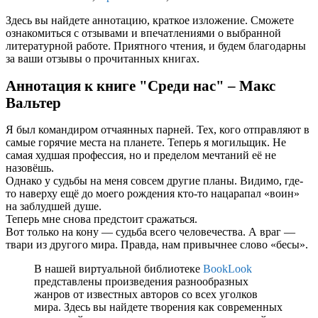
Здесь вы найдете аннотацию, краткое изложение. Сможете
ознакомиться с отзывами и впечатлениями о выбранной
литературной работе. Приятного чтения, и будем благодарны
за ваши отзывы о прочитанных книгах.
Аннотация к книге "Среди нас" – Макс
Вальтер
Я был командиром отчаянных парней. Тех, кого отправляют в
самые горячие места на планете. Теперь я могильщик. Не
самая худшая профессия, но и пределом мечтаний её не
назовёшь.
Однако у судьбы на меня совсем другие планы. Видимо, где-
то наверху ещё до моего рождения кто-то нацарапал «воин»
на заблудшей душе.
Теперь мне снова предстоит сражаться.
Вот только на кону — судьба всего человечества. А враг —
твари из другого мира. Правда, нам привычнее слово «бесы».
В нашей виртуальной библиотеке
BookLook
представлены произведения разнообразных
жанров от известных авторов со всех уголков
мира. Здесь вы найдете творения как современных