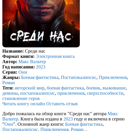
Название:
Среди нас
Формат книги:
Электронная книга
Автор:
Макс Вальтер
Год написания:
2023
Серия:
Они
Жанры:
Боевая фантастика
,
Постапокалипсис
,
Приключения
,
Роман
Теги:
авторский мир
,
боевая фантастика
,
боевик
,
выживание
,
демоны
,
постапокалипсис
,
приключения
,
сверхспособности
,
становление героя
Читать книгу онлайн
Оставить отзыв
Добро пожалась на обзор книги "Среди нас" автора
Макс
Вальтер
. Книга была издана в
2023
году и включена в серию
"
Они
". Основной жанр книги:
Боевая фантастика
,
Постапокалипсис
,
Приключения
,
Роман
. .