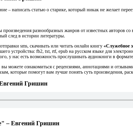
е – написать статью о старике, который никак не желает перее
 произведения разнообразных жанров от известных авторов со в
ьный след в истории литературы.
 отправки sms, скачивать или читать онлайн книгу
«Служебное 
его устройства: fb2, txt, rtf, epub на русском языке для элект
того, у нас есть возможность прослушивать аудиокниги в формат
 вы можете ознакомиться с рецензиями, аннотациями и отзывам
ам, которые помогут вам лучше понять суть произведения, рас
 Евгений Гришин
е" – Евгений Гришин