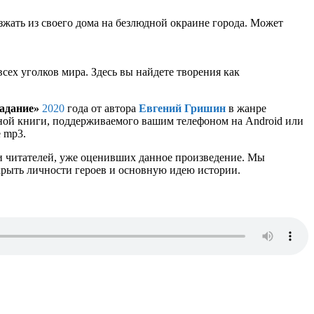
зжать из своего дома на безлюдной окраине города. Может
сех уголков мира. Здесь вы найдете творения как
задание»
2020
года от автора
Евгений Гришин
в жанре
ронной книги, поддерживаемого вашим телефоном на Android или
е mp3.
и читателей, уже оценивших данное произведение. Мы
крыть личности героев и основную идею истории.