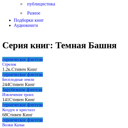
публицистика
Разное
Подборки книг
Аудиокниги
Серия книг:
Темная Башня
героическое фэнтези
Стрелок
1.2к.
Стивен Кинг
героическое фэнтези
Бесплодные земли
244
Стивен Кинг
Зарубежное фэнтези
Извлечение троих
141
Стивен Кинг
героическое фэнтези
Колдун и кристалл
68
Стивен Кинг
героическое фэнтези
Волки Кальи