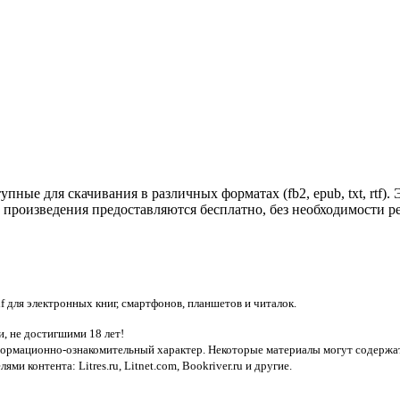
ные для скачивания в различных форматах (fb2, epub, txt, rtf).
 произведения предоставляются бесплатно, без необходимости 
pdf для электронных книг, смартфонов, планшетов и читалок.
, не достигшими 18 лет!
нформационно-ознакомительный характер. Некоторые материалы могут содержат
лями контента:
Litres.ru, Litnet.com, Bookriver.ru
и другие.