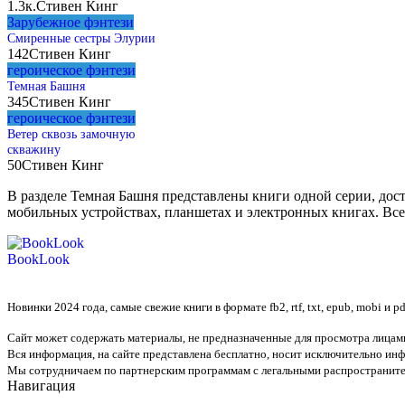
1.3к.
Стивен Кинг
Зарубежное фэнтези
Смиренные сестры Элурии
142
Стивен Кинг
героическое фэнтези
Темная Башня
345
Стивен Кинг
героическое фэнтези
Ветер сквозь замочную
скважину
50
Стивен Кинг
В разделе Темная Башня представлены книги одной серии, доступ
мобильных устройствах, планшетах и электронных книгах. Все
BookLook
Новинки 2024 года, самые свежие книги в формате fb2, rtf, txt, epub, mobi и 
Сайт может содержать материалы, не предназначенные для просмотра лицами
Вся информация, на сайте представлена бесплатно, носит исключительно и
Мы сотрудничаем по партнерским программам с легальными распространите
Навигация