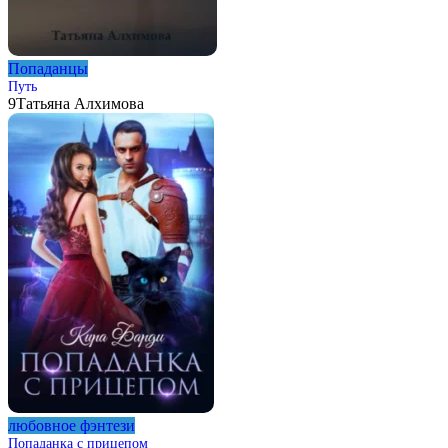
Попаданцы
Путь
9
Татьяна Алхимова
любовное фэнтези
Попаданка с прицепом