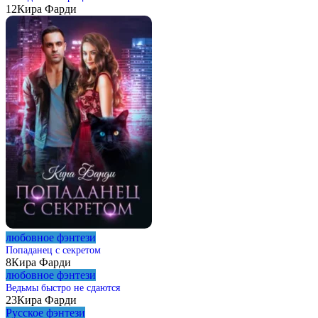
12
Кира Фарди
любовное фэнтези
Попаданец с секретом
8
Кира Фарди
любовное фэнтези
Ведьмы быстро не сдаются
23
Кира Фарди
Русское фэнтези