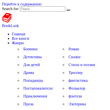
Перейти к содержанию
Search for:
BookLook
Главная
Все книги
Жанры
Боевики
Роман
Детективы
Сказки
Для детей
Стихи и поэзия
Драма
Триллер
Попаданцы
фантастика
Постапокалипсис
Фольклор
Приключения
фэнтези
Проза
Эзотерика